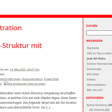
tration
SUCHEN
WEGWEISER
Struktur mit
Startseite
FAQ zu faq-o-matic
José AD-Doku
Sichere Kennwörte
Downloads
13. Mai 2025, 06:47 Uhr
RSS-Feed
iterte Abfragen
,
Dokumentation
,
PowerShell
Videos
EN
Herumstöbern
Wer bin ich?
jektstruktur einer Active-Directory-Umgebung verschaffen
ion, in welchen OUs wie viele Objekte liegen. Diese Daten
KATEGORIEN
 zusammentragen. Das folgende Skript liest die OU-Struktur
Active Directory
(40
rbare und übersichtliche Form. Für […]
AD-Schema
(22)