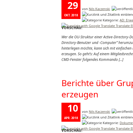
29
von
Nils Kaczenski
OKT. 2018
Kategorie:
AD: Erwe
Translate 
VORSCHAU:
Wer die OU-Struktur einer Active-Directory-
Directory-Benutzer und -Computer” herumzu
hinterlegen möchte, kann sich mit einfachen M
erzeugen. So geht’s: Auf einem Mitgliedsrechn
CMD-Fenster folgendes Kommando […]
Berichte über Gru
erzeugen
10
von
Nils Kaczenski
APR. 2018
Kategorie:
Dokumen
Translate 
VORSCHAU: