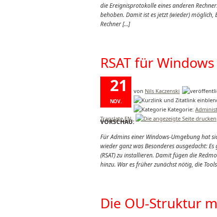
die Ereignisprotokolle eines anderen Rechners
behoben. Damit ist es jetzt (wieder) möglic
Rechner […]
RSAT für Windows 
21
von
Nils Kaczenski
NOV.
Kategorie:
Administ
2018
Translate EN
VORSCHAU:
Für Admins einer Windows-Umgebung hat sic
wieder ganz was Besonderes ausgedacht: Es 
(RSAT) zu installieren. Damit fügen die Redm
hinzu. War es früher zunächst nötig, die Tool
Die OU-Struktur m