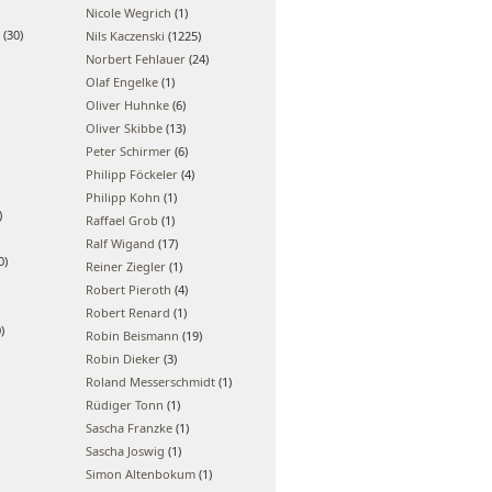
Nicole Wegrich
(1)
(30)
Nils Kaczenski
(1225)
Norbert Fehlauer
(24)
Olaf Engelke
(1)
Oliver Huhnke
(6)
Oliver Skibbe
(13)
Peter Schirmer
(6)
Philipp Föckeler
(4)
Philipp Kohn
(1)
)
Raffael Grob
(1)
Ralf Wigand
(17)
0)
Reiner Ziegler
(1)
Robert Pieroth
(4)
Robert Renard
(1)
)
Robin Beismann
(19)
Robin Dieker
(3)
Roland Messerschmidt
(1)
Rüdiger Tonn
(1)
Sascha Franzke
(1)
Sascha Joswig
(1)
Simon Altenbokum
(1)