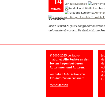
14
von
Nils Kaczenski
JUNI 2017
Kategorie:
Administ
Translate 
VORSCHAU:
Meine Session zu “Just Enough Administratio
aufgezeichnet worden. Sie steht jetzt zum Ans
© 2005-2025 bei faq-o-
Je
matic.net.
Alle Rechte an den
de
Texten liegen bei deren
da
Autorinnen und Autoren.
od
au
Wir haben 1668 Artikel von
du
115 Autor/innen publiziert.
Ur
Mehr Statistik