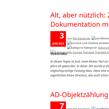
Alt, aber nützlich:
Dokumentation mi
3
von
Nils Kaczenski
JUNI 2022
Kategorie:
Active D
Translate 
VORSCHAU:
In diesen Tagen ist José, mein kleines Tool z
Jahre alt geworden. In dieser Zeit wurde es
englischsprachige Fassung dazu, dann sind
eigentlichen Active Directory, das auch schon 
AD-Objektzählung 
7
von
Nils Kaczenski