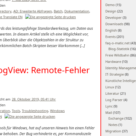
Demo
(15)
irectory
,
AD: Erweiterte Abfragen
,
Batch
,
Dokumentation
,
Design
(22)
Translate EN
Developer
(3)
Downloads
(98)
chards das leistungsfähige Standardwerkezug, um Daten aus
English
(8)
erten. In diesem Artikel stelle ich eine Möglichkeit vor,
Events
(201)
Überblick über die Objektzahlen in der Struktur zu
faq-o-matic.net
(43)
erkömmlichen Batch-Skripten besser klarkommen […]
Blog-Statistik
(16)
Freie Wildbahn
(86)
Hardware
(10)
LogView: Remote-Fehler
Identity Managem
IT-Strategie
(8)
Künstliche Intellig
Linux
(12)
Literatur
(21)
28. Oktober 2019, 05:41 Uhr
Log Parser
(4)
Lync
(9)
ration
,
Tools
,
Troubleshooting
,
Windows
Mail
(107)
EN
Exchange
(102)
Notes
(1)
tools für Windows, hat auf unseren Hinweis hin einen Fehler
Migration
(37)
ew behoben. Der Bug verhinderte es, per Kommandozeile