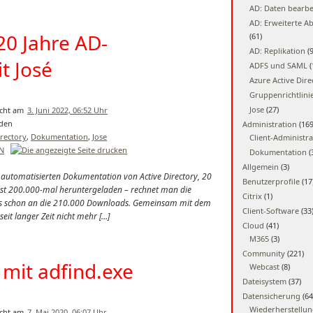
AD: Daten bearbe
AD: Erweiterte A
 20 Jahre AD-
(61)
AD: Replikation
(9
t José
ADFS und SAML
(
Azure Active Dire
Gruppenrichtlini
Jose
(27)
3. Juni 2022, 06:52 Uhr
Administration
(169
irectory
,
Dokumentation
,
Jose
Client-Administra
EN
Dokumentation
(
Allgemein
(3)
ur automatisierten Dokumentation von Active Directory, 20
Benutzerprofile
(17
 fast 200.000-mal heruntergeladen – rechnet man die
Citrix
(1)
 es schon an die 210.000 Downloads. Gemeinsam mit dem
Client-Software
(33
seit langer Zeit nicht mehr […]
Cloud
(41)
M365
(3)
Community
(221)
mit adfind.exe
Webcast
(8)
Dateisystem
(37)
Datensicherung
(64
Wiederherstellu
7. Mai 2020, 06:07 Uhr