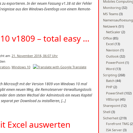
Mobiles Computin
 zu exportieren. In der neuen Fassung v1.38 ist der Fehler
Monitoring
(32)
h, Ereignisse aus den Windows-Eventlogs von einem Remote-
MS Teams
(3)
Namensaufloesung
Netzwerk
(51)
NetScaler
(2)
10 v1809 – total easy …
Office
(85)
Excel
(13)
Navision
(1)
21. November 2018, 06:07 Uhr
Outlook
(32)
PowerPoint
(1)
ration
,
Windows 10
Word
(13)
Scripting
(268)
Batch
(44)
h Microsoft mit der Version 1809 von Windows 10 mal
PHP
(2)
gibt einen neuen Weg, die Remoteserver-Verwaltungstools
PowerShell
(102)
onder dem steten Wechsel der Admintools ein neues Kapitel
VBScript
(45)
s separat per Download zu installieren, […]
Sharepoint
(12)
Shell
(3)
Sicherheit
(219)
it Excel auswerten
Forefront TMG
(2
ISA Server
(3)