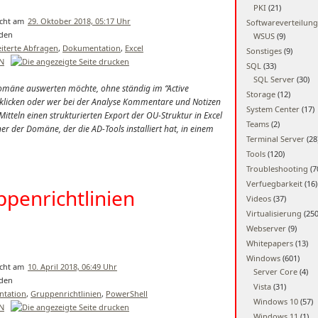
PKI
(21)
29. Oktober 2018, 05:17 Uhr
Softwareverteilung
WSUS
(9)
iterte Abfragen
,
Dokumentation
,
Excel
Sonstiges
(9)
EN
SQL
(33)
SQL Server
(30)
Domäne auswerten möchte, ohne ständig im “Active
Storage
(12)
klicken oder wer bei der Analyse Kommentare und Notizen
System Center
(17)
itteln einen strukturierten Export der OU-Struktur in Excel
Teams
(2)
er der Domäne, der die AD-Tools installiert hat, in einem
Terminal Server
(28
Tools
(120)
Troubleshooting
(7
Verfuegbarkeit
(16)
ppenrichtlinien
Videos
(37)
Virtualisierung
(250
Webserver
(9)
Whitepapers
(13)
Windows
(601)
10. April 2018, 06:49 Uhr
Server Core
(4)
Vista
(31)
tation
,
Gruppenrichtlinien
,
PowerShell
Windows 10
(57)
EN
Windows 11
(1)