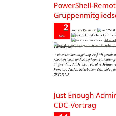
PowerShell-Remot
Gruppenmitglieds
2
von
Nils Kaczenski
AUG.
Kategorie:
Administ
2017
Translate 
VORSCHAU:
In einer Kundenumgebung stieß ich gerade 
zwischen Client und Server keine Verbindung 
ich fest, dass das Problem ein alter Bekannter
Remoting-Session aufzubauen. Dies schlug f
[SRV01] […]
Just Enough Admin
CDC-Vortrag