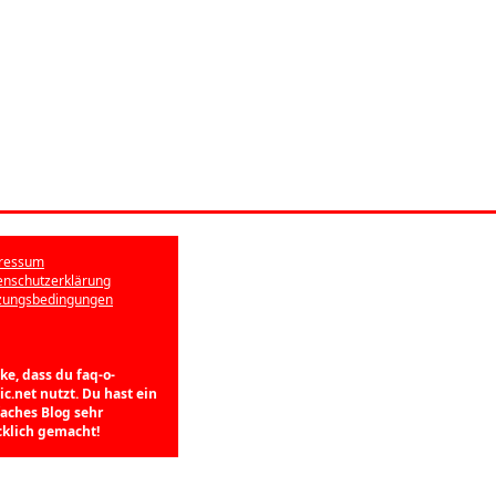
ressum
enschutzerklärung
zungsbedingungen
ke, dass du faq-o-
c.net nutzt. Du hast ein
faches Blog sehr
cklich gemacht!