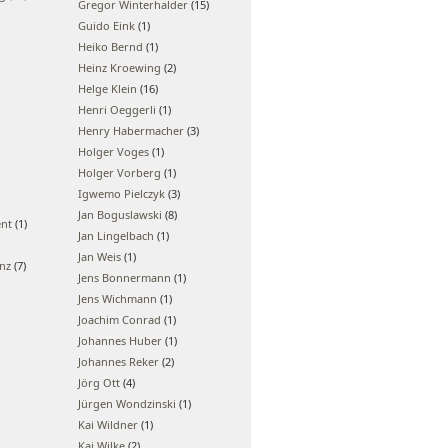
Gregor Winterhalder
(15)
Guido Eink
(1)
Heiko Bernd
(1)
Heinz Kroewing
(2)
Helge Klein
(16)
Henri Oeggerli
(1)
Henry Habermacher
(3)
Holger Voges
(1)
Holger Vorberg
(1)
Igwemo Pielczyk
(3)
Jan Boguslawski
(8)
ent
(1)
Jan Lingelbach
(1)
Jan Weis
(1)
enz
(7)
Jens Bonnermann
(1)
Jens Wichmann
(1)
Joachim Conrad
(1)
Johannes Huber
(1)
Johannes Reker
(2)
Jörg Ott
(4)
Jürgen Wondzinski
(1)
Kai Wildner
(1)
Kai Wilke
(2)