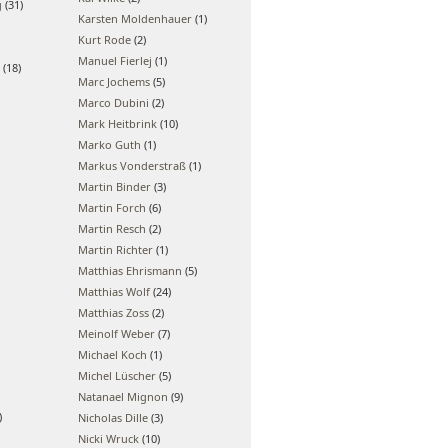
g
(31)
Karsten Moldenhauer
(1)
Kurt Rode
(2)
Manuel Fierlej
(1)
(18)
Marc Jochems
(5)
Marco Dubini
(2)
Mark Heitbrink
(10)
Marko Guth
(1)
Markus Vonderstraß
(1)
Martin Binder
(3)
Martin Forch
(6)
Martin Resch
(2)
Martin Richter
(1)
Matthias Ehrismann
(5)
Matthias Wolf
(24)
Matthias Zoss
(2)
Meinolf Weber
(7)
Michael Koch
(1)
Michel Lüscher
(5)
Natanael Mignon
(9)
)
Nicholas Dille
(3)
Nicki Wruck
(10)