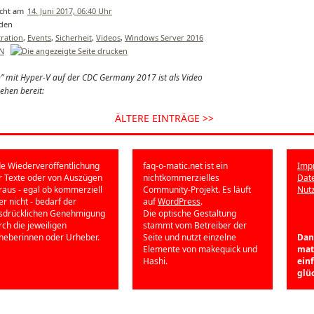
14. Juni 2017, 06:40 Uhr
ration
,
Events
,
Sicherheit
,
Videos
,
Windows Server 2016
EN
n” mit Hyper-V auf der CDC Germany 2017 ist als Video
ehen bereit:
ÄLTERE EINTRÄGE >>
de Wiederveröffentlichung
faq-o-matic.net ist ein
Imp
r Texte oder von Auszügen
nichtkommerzielles
Dat
raus - egal ob kommerziell
Community-Projekt. Es läuft
Nut
er nicht - bedarf der
auf
WordPress
.
sdrücklichen Genehmigung
Die optische Gestaltung
rch die jeweiligen
stammt vom Betreiber der
heberinnen oder Urheber.
Seite und nutzt einzelne
Dan
Elemente von makequick und
mati
Hashi.
ein
glü