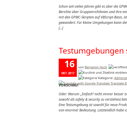
Schon seit vielen Jahren gibt es über die GP
Berichte über Gruppenrichtlinien und ihre ei
mit den GPMC-Skripten auf VBScript-Basis, is
gewandert. Für kleine Umgebungen kann die in
[…]
Testumgebungen s
16
von
Benjamin Hoch
OKT. 2017
Kategorie:
Administ
Translate 
VORSCHAU:
Oder: Warum „Einfach“ nicht immer besser i
sowohl als safety & security zu verstehen) b
Eine Testumgebung ist sowohl für neue Pro
von enormer Bedeutung. Letztendlich habe ic