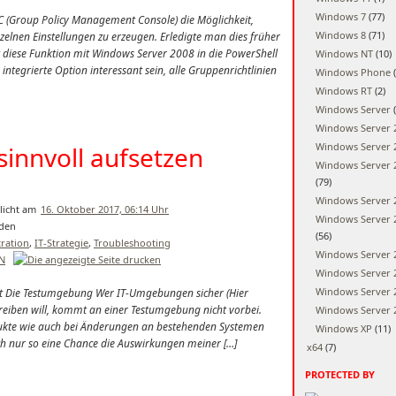
Windows 7
(77)
MC (Group Policy Management Console) die Möglichkeit,
Windows 8
(71)
nzelnen Einstellungen zu erzeugen. Erledigte man dies früher
t diese Funktion mit Windows Server 2008 in die PowerShell
Windows NT
(10)
tegrierte Option interessant sein, alle Gruppenrichtlinien
Windows Phone
(
Windows RT
(2)
Windows Server
(
Windows Server 
Windows Server 
innvoll aufsetzen
Windows Server 
(79)
Windows Server 
16. Oktober 2017, 06:14 Uhr
Windows Server 
(56)
ration
,
IT-Strategie
,
Troubleshooting
Windows Server 
EN
Windows Server 
Windows Server 
st Die Testumgebung Wer IT-Umgebungen sicher (Hier
etreiben will, kommt an einer Testumgebung nicht vorbei.
Windows Server 
dukte wie auch bei Änderungen an bestehenden Systemen
Windows XP
(11)
h nur so eine Chance die Auswirkungen meiner […]
x64
(7)
PROTECTED BY