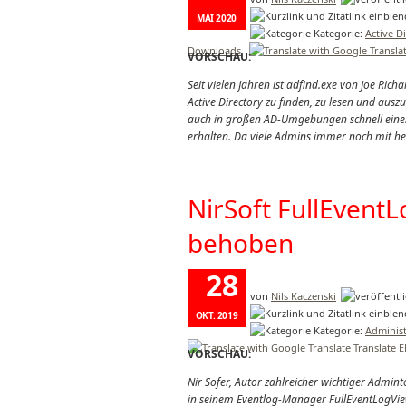
MAI 2020
Kategorie:
Active D
Downloads
VORSCHAU:
Seit vielen Jahren ist adfind.exe von Joe Ri
Active Directory zu finden, zu lesen und auszuw
auch in großen AD-Umgebungen schnell einen 
erhalten. Da viele Admins immer noch mit h
NirSoft FullEvent
behoben
28
von
Nils Kaczenski
OKT. 2019
Kategorie:
Administ
Translate 
VORSCHAU:
Nir Sofer, Autor zahlreicher wichtiger Admin
in seinem Eventlog-Manager FullEventLogVi