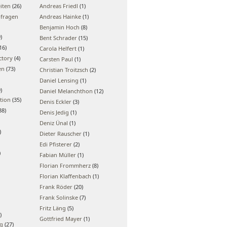
iten
(26)
Andreas Friedl
(1)
bfragen
Andreas Hainke
(1)
Benjamin Hoch
(8)
)
Bent Schrader
(15)
16)
Carola Helfert
(1)
ctory
(4)
Carsten Paul
(1)
en
(73)
Christian Troitzsch
(2)
Daniel Lensing
(1)
)
Daniel Melanchthon
(12)
tion
(35)
Denis Eckler
(3)
38)
Denis Jedig
(1)
Deniz Ünal
(1)
)
Dieter Rauscher
(1)
Edi Pfisterer
(2)
)
Fabian Müller
(1)
Florian Frommherz
(8)
Florian Klaffenbach
(1)
Frank Röder
(20)
Frank Solinske
(7)
Fritz Läng
(5)
)
Gottfried Mayer
(1)
ng
(27)