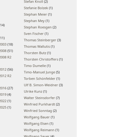
Stefan Knoll
(2)
Stefanie Bolzek
(1)
Stephan Meier
(1)
Stephan Mey
(1)
14)
Stephan Roesgen
(2)
Sven Fischer
(1)
11)
Thomas Steinberger
(3)
2003
(18)
Thomas Wallutis
(1)
2008
(51)
Thorsten Butz
(1)
2008 R2
Thorsten Christoffers
(1)
Timo Dumelle
(1)
2012
(56)
Timo-Manuel Junge
(5)
2012 R2
Torben Schönfelder
(1)
Ulf B. Simon-Weidner
(3)
2016
(27)
Ulrike Kunz
(1)
2019
(4)
Walter Steinsdorfer
(7)
2022
(1)
Winfried Purkhardt
(2)
2025
(1)
Winfried Sonntag
(2)
Wolfgang Bauer
(1)
Wolfgang Elsen
(1)
Wolfgang Reimann
(1)
Wolfgang Sauer
(4)