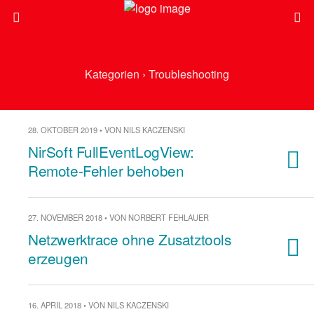
Kategorien ›
Troubleshooting
28. OKTOBER 2019 • VON NILS KACZENSKI
NirSoft FullEventLogView:
Remote-Fehler behoben
27. NOVEMBER 2018 • VON NORBERT FEHLAUER
Netzwerktrace ohne Zusatztools
erzeugen
16. APRIL 2018 • VON NILS KACZENSKI