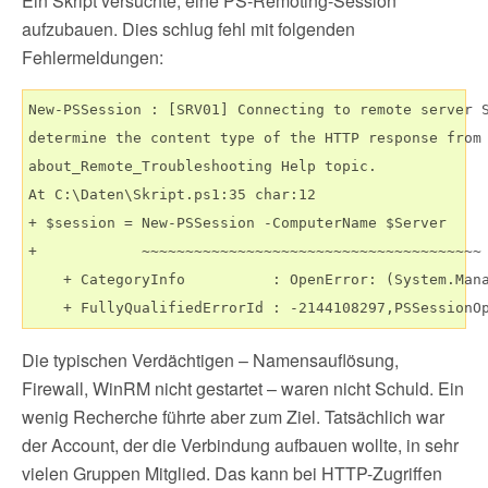
Ein Skript versuchte, eine PS-Remoting-Session
aufzubauen. Dies schlug fehl mit folgenden
Fehlermeldungen:
New-PSSession : [SRV01] Connecting to remote server S
determine the content type of the HTTP response from 
about_Remote_Troubleshooting Help topic.

At C:\Daten\Skript.ps1:35 char:12

+ $session = New-PSSession -ComputerName $Server

+            ~~~~~~~~~~~~~~~~~~~~~~~~~~~~~~~~~~~~~~~

    + CategoryInfo          : OpenError: (System.Mana
Die typischen Verdächtigen – Namensauflösung,
Firewall, WinRM nicht gestartet – waren nicht Schuld. Ein
wenig Recherche führte aber zum Ziel. Tatsächlich war
der Account, der die Verbindung aufbauen wollte, in sehr
vielen Gruppen Mitglied. Das kann bei HTTP-Zugriffen