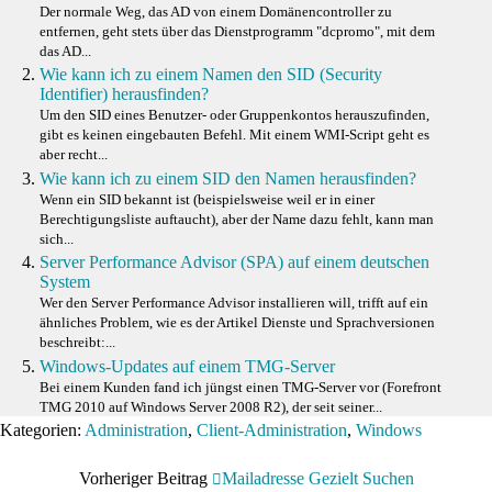
Der normale Weg, das AD von einem Domänencontroller zu
entfernen, geht stets über das Dienstprogramm "dcpromo", mit dem
das AD...
Wie kann ich zu einem Namen den SID (Security
Identifier) herausfinden?
Um den SID eines Benutzer- oder Gruppenkontos herauszufinden,
gibt es keinen eingebauten Befehl. Mit einem WMI-Script geht es
aber recht...
Wie kann ich zu einem SID den Namen herausfinden?
Wenn ein SID bekannt ist (beispielsweise weil er in einer
Berechtigungsliste auftaucht), aber der Name dazu fehlt, kann man
sich...
Server Performance Advisor (SPA) auf einem deutschen
System
Wer den Server Performance Advisor installieren will, trifft auf ein
ähnliches Problem, wie es der Artikel Dienste und Sprachversionen
beschreibt:...
Windows-Updates auf einem TMG-Server
Bei einem Kunden fand ich jüngst einen TMG-Server vor (Forefront
TMG 2010 auf Windows Server 2008 R2), der seit seiner...
Kategorien:
Administration
,
Client-Administration
,
Windows
Vorheriger Beitrag
Mailadresse Gezielt Suchen