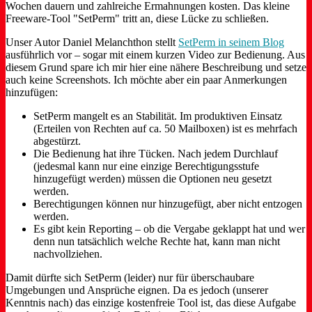
Wochen dauern und zahlreiche Ermahnungen kosten. Das kleine
Freeware-Tool "SetPerm" tritt an, diese Lücke zu schließen.
Unser Autor Daniel Melanchthon stellt
SetPerm in seinem Blog
ausführlich vor – sogar mit einem kurzen Video zur Bedienung. Aus
diesem Grund spare ich mir hier eine nähere Beschreibung und setze
auch keine Screenshots. Ich möchte aber ein paar Anmerkungen
hinzufügen:
SetPerm mangelt es an Stabilität. Im produktiven Einsatz
(Erteilen von Rechten auf ca. 50 Mailboxen) ist es mehrfach
abgestürzt.
Die Bedienung hat ihre Tücken. Nach jedem Durchlauf
(jedesmal kann nur eine einzige Berechtigungsstufe
hinzugefügt werden) müssen die Optionen neu gesetzt
werden.
Berechtigungen können nur hinzugefügt, aber nicht entzogen
werden.
Es gibt kein Reporting – ob die Vergabe geklappt hat und wer
denn nun tatsächlich welche Rechte hat, kann man nicht
nachvollziehen.
Damit dürfte sich SetPerm (leider) nur für überschaubare
Umgebungen und Ansprüche eignen. Da es jedoch (unserer
Kenntnis nach) das einzige kostenfreie Tool ist, das diese Aufgabe