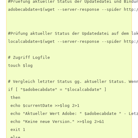
#Pruefung aktueller Status der Updatedatei und Bindun
adobecabdate=$(wget --server-response --spider http:/
#Prüfung aktueller Status der Updatedatei auf dem lok
localcabdate=$(wget --server-response --spider http:/
# Zugriff Logfile

touch $log

# Vergleich letzter Status gg. aktueller Status. Wenn
if [ "$adobecabdate" = "$localcabdate" ]

 then

 echo $currentDate >>$log 2>1

 echo "Aktueller Wert Adobe: " $adobecabdate " - Letz
 echo "Keine neue Version." >>$log 2>&1

 exit 1

 else
