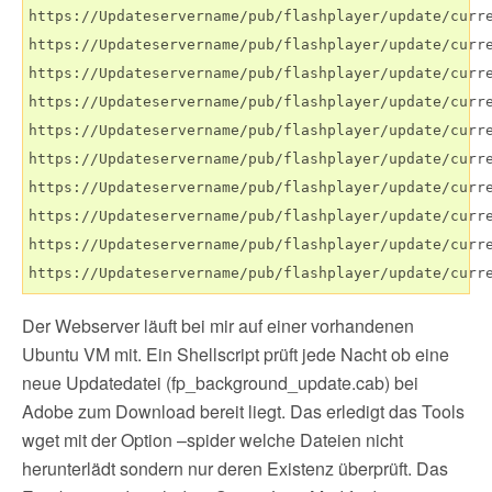
https://Updateservername/pub/flashplayer/update/curre
https://Updateservername/pub/flashplayer/update/curre
https://Updateservername/pub/flashplayer/update/curre
https://Updateservername/pub/flashplayer/update/curre
https://Updateservername/pub/flashplayer/update/curre
https://Updateservername/pub/flashplayer/update/curre
https://Updateservername/pub/flashplayer/update/curre
https://Updateservername/pub/flashplayer/update/curre
https://Updateservername/pub/flashplayer/update/curre
https://Updateservername/pub/flashplayer/update/curr
Der Webserver läuft bei mir auf einer vorhandenen
Ubuntu VM mit. Ein Shellscript prüft jede Nacht ob eine
neue Updatedatei (fp_background_update.cab) bei
Adobe zum Download bereit liegt. Das erledigt das Tools
wget mit der Option –spider welche Dateien nicht
herunterlädt sondern nur deren Existenz überprüft. Das