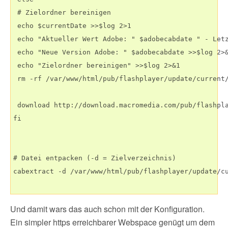
 # Zielordner bereinigen

 echo $currentDate >>$log 2>1

 echo "Aktueller Wert Adobe: " $adobecabdate " - Letz
 echo "Neue Version Adobe: " $adobecabdate >>$log 2>&
 echo "Zielordner bereinigen" >>$log 2>&1

 rm -rf /var/www/html/pub/flashplayer/update/current/
 download http://download.macromedia.com/pub/flashpla
fi

# Datei entpacken (-d = Zielverzeichnis)

cabextract -d /var/www/html/pub/flashplayer/update/cu
Und damit wars das auch schon mit der Konfiguration.
Ein simpler https erreichbarer Webspace genügt um dem