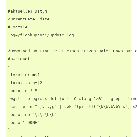
#aktuelles Datum

currentDate= date

#Logfile

log=/flashupdate/update.log

#Downloadfunktion zeigt einen prozentualen Downloadfo
download()

{

 local url=$1

 local targ=$2

 echo -n " "

 wget --progress=dot $url -O $targ 2>&1 | grep --line
 sed -u -e "s,\.,,g" | awk '{printf("\b\b\b\b%4s", $2
 echo -ne "\b\b\b\b"

 echo " DONE"

}
