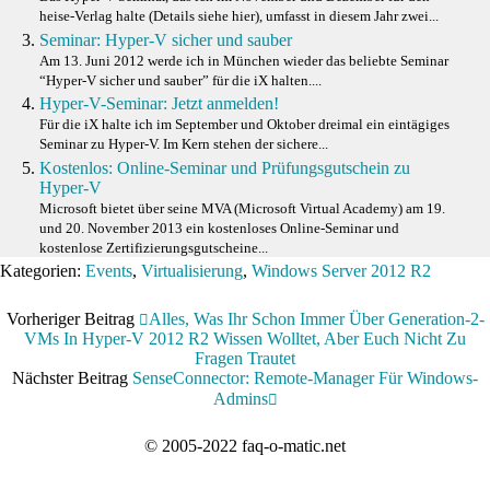
heise-Verlag halte (Details siehe hier), umfasst in diesem Jahr zwei...
Seminar: Hyper-V sicher und sauber
Am 13. Juni 2012 werde ich in München wieder das beliebte Seminar
“Hyper-V sicher und sauber” für die iX halten....
Hyper-V-Seminar: Jetzt anmelden!
Für die iX halte ich im September und Oktober dreimal ein eintägiges
Seminar zu Hyper-V. Im Kern stehen der sichere...
Kostenlos: Online-Seminar und Prüfungsgutschein zu
Hyper-V
Microsoft bietet über seine MVA (Microsoft Virtual Academy) am 19.
und 20. November 2013 ein kostenloses Online-Seminar und
kostenlose Zertifizierungsgutscheine...
Kategorien:
Events
,
Virtualisierung
,
Windows Server 2012 R2
Vorheriger Beitrag
Alles, Was Ihr Schon Immer Über Generation-2-
VMs In Hyper-V 2012 R2 Wissen Wolltet, Aber Euch Nicht Zu
Fragen Trautet
Nächster Beitrag
SenseConnector: Remote-Manager Für Windows-
Admins
© 2005-2022 faq-o-matic.net