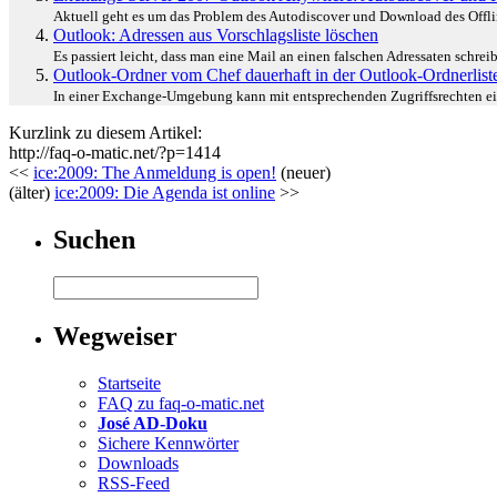
Aktuell geht es um das Problem des Autodiscover und Download des Offlin
Outlook: Adressen aus Vorschlagsliste löschen
Es passiert leicht, dass man eine Mail an einen falschen Adressaten schre
Outlook-Ordner vom Chef dauerhaft in der Outlook-Ordnerliste
In einer Exchange-Umgebung kann mit entsprechenden Zugriffsrechten ein 
Kurzlink zu diesem Artikel:
http://faq-o-matic.net/?p=1414
<<
ice:2009: The Anmeldung is open!
(neuer)
(älter)
ice:2009: Die Agenda ist online
>>
Suchen
Wegweiser
Startseite
FAQ zu faq-o-matic.net
José AD-Doku
Sichere Kennwörter
Downloads
RSS-Feed