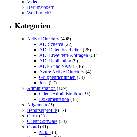
Videos
Herumstöbern
Wer bin ich?
Kategorien
Active Directory
(408)
AD-Schema
(22)
AD: Daten bearbeiten
(26)
AD: Erweiterte Abfragen
(61)
AD: Replikation
(9)
ADFS und SAML
(16)
Azure Active Directory
(4)
Gruppenrichtlinien
(73)
Jose
(27)
Administration
(169)
Client-Administration
(35)
Dokumentation
(38)
Allgemein
(3)
Benutzerprofile
(17)
Citrix
(1)
Client-Software
(33)
Cloud
(41)
M365
(3)