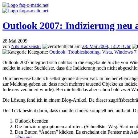
Outlook 2007: Indizierung neu
28
Mai 2009
von
Nils Kaczenski
28. Mai 2009, 14:25 Uhr
Kategorie:
Outlook
,
Troubleshooting
,
Vista
,
Windows 7
Outlook 2007 integriert sich nahtlos in die eingebaute Suche von Wi
meldet in seiner Suchleiste, dass die Indizierung noch nicht abgeschlo
Dummerweise hatte ich selbst gerade diesen Fall. In meiner ehemalige
zur Meldung gaben an, dass noch mehrere tausend Objekte zu indizie
Indexers verändert wurde). Bei mir hielt das aber schon bald zwei W
Die Lösung fand ich in einem Blog-Artikel. Da dieser zugriffsbeschrän
Der Trick besteht darin, dass man den Index komplett neu aufbaut. Di
Outlook beenden.
Die Indizierungsoptionen aufrufen. (Schnellster Weg: Startmenü 
Den Button “Ändern” klicken. Es erscheint ein Fenster mit Ankr