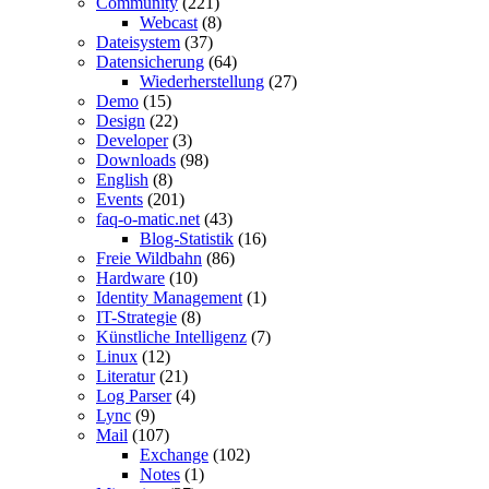
Community
(221)
Webcast
(8)
Dateisystem
(37)
Datensicherung
(64)
Wiederherstellung
(27)
Demo
(15)
Design
(22)
Developer
(3)
Downloads
(98)
English
(8)
Events
(201)
faq-o-matic.net
(43)
Blog-Statistik
(16)
Freie Wildbahn
(86)
Hardware
(10)
Identity Management
(1)
IT-Strategie
(8)
Künstliche Intelligenz
(7)
Linux
(12)
Literatur
(21)
Log Parser
(4)
Lync
(9)
Mail
(107)
Exchange
(102)
Notes
(1)