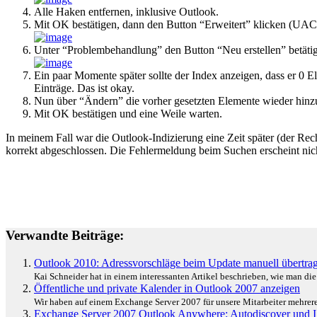
Alle Haken entfernen, inklusive Outlook.
Mit OK bestätigen, dann den Button “Erweitert” klicken (UAC 
Unter “Problembehandlung” den Button “Neu erstellen” betäti
Ein paar Momente später sollte der Index anzeigen, dass er 0 E
Einträge. Das ist okay.
Nun über “Ändern” die vorher gesetzten Elemente wieder hinzu
Mit OK bestätigen und eine Weile warten.
In meinem Fall war die Outlook-Indizierung eine Zeit später (der Re
korrekt abgeschlossen. Die Fehlermeldung beim Suchen erscheint nic
Verwandte Beiträge:
Outlook 2010: Adressvorschläge beim Update manuell übertra
Kai Schneider hat in einem interessanten Artikel beschrieben, wie man d
Öffentliche und private Kalender in Outlook 2007 anzeigen
Wir haben auf einem Exchange Server 2007 für unsere Mitarbeiter mehrere 
Exchange Server 2007 Outlook Anywhere: Autodiscover und 