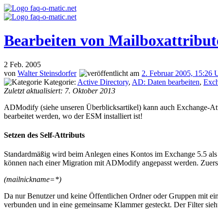
Bearbeiten von Mailboxattribu
2
Feb. 2005
von
Walter Steinsdorfer
2. Februar 2005, 15:26 
Kategorie:
Active Directory
,
AD: Daten bearbeiten
,
Exc
Zuletzt aktualisiert: 7. Oktober 2013
ADModify (siehe
unseren Überblicksartikel
) kann auch Exchange-Att
bearbeitet werden, wo der ESM installiert ist!
Setzen des Self-Attributs
Standardmäßig wird beim Anlegen eines Kontos im Exchange 5.5 als
können nach einer Migration mit ADModify angepasst werden. Zuerst
(mailnickname=*)
Da nur Benutzer und keine Öffentlichen Ordner oder Gruppen mit ein
verbunden und in eine gemeinsame Klammer gesteckt. Der Filter sieht