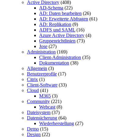
Active Directory
(408)
AD-Schema
(22)
AD: Daten bearbeiten
(26)
AD: Erweiterte Abfragen
(61)
AD: Replikation
(9)
ADFS und SAML
(16)
Azure Active Directory
(4)
Gruppenrichtlinien
(73)
Jose
(27)
Administration
(169)
Client-Administration
(35)
Dokumentation
(38)
Allgemein
(3)
Benutzerprofile
(17)
Citrix
(1)
Client-Software
(33)
Cloud
(41)
M365
(3)
Community
(221)
Webcast
(8)
Dateisystem
(37)
Datensicherung
(64)
Wiederherstellung
(27)
Demo
(15)
Design
(22)