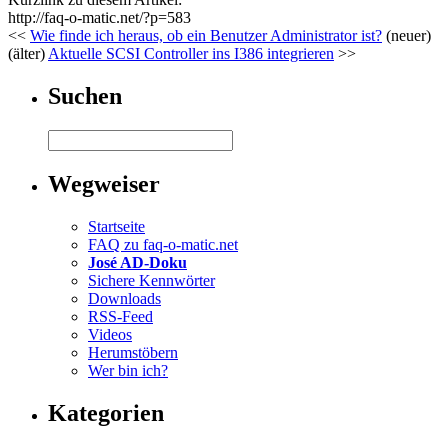
http://faq-o-matic.net/?p=583
<<
Wie finde ich heraus, ob ein Benutzer Administrator ist?
(neuer)
(älter)
Aktuelle SCSI Controller ins I386 integrieren
>>
Suchen
Wegweiser
Startseite
FAQ zu faq-o-matic.net
José AD-Doku
Sichere Kennwörter
Downloads
RSS-Feed
Videos
Herumstöbern
Wer bin ich?
Kategorien