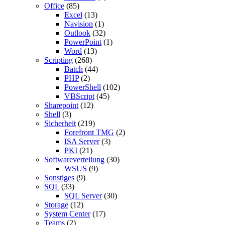
Office
(85)
Excel
(13)
Navision
(1)
Outlook
(32)
PowerPoint
(1)
Word
(13)
Scripting
(268)
Batch
(44)
PHP
(2)
PowerShell
(102)
VBScript
(45)
Sharepoint
(12)
Shell
(3)
Sicherheit
(219)
Forefront TMG
(2)
ISA Server
(3)
PKI
(21)
Softwareverteilung
(30)
WSUS
(9)
Sonstiges
(9)
SQL
(33)
SQL Server
(30)
Storage
(12)
System Center
(17)
Teams
(2)