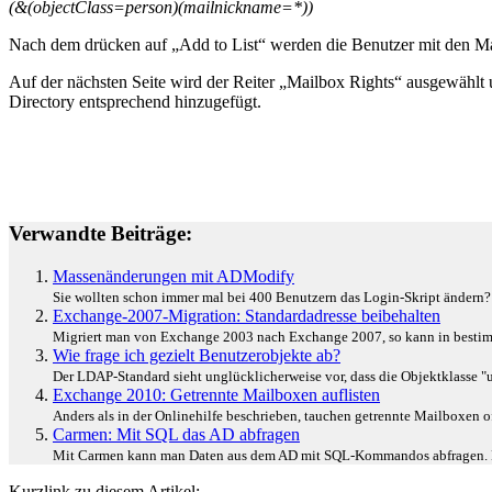
(&(objectClass=person)(mailnickname=*))
Nach dem drücken auf „Add to List“ werden die Benutzer mit den Mai
Auf der nächsten Seite wird der Reiter „Mailbox Rights“ ausgewählt
Directory entsprechend hinzugefügt.
Verwandte Beiträge:
Massenänderungen mit ADModify
Sie wollten schon immer mal bei 400 Benutzern das Login-Skript ändern?
Exchange-2007-Migration: Standardadresse beibehalten
Migriert man von Exchange 2003 nach Exchange 2007, so kann in bestimmt
Wie frage ich gezielt Benutzerobjekte ab?
Der LDAP-Standard sieht unglücklicherweise vor, dass die Objektklasse "u
Exchange 2010: Getrennte Mailboxen auflisten
Anders als in der Onlinehilfe beschrieben, tauchen getrennte Mailboxen of
Carmen: Mit SQL das AD abfragen
Mit Carmen kann man Daten aus dem AD mit SQL-Kommandos abfragen. Dazu 
Kurzlink zu diesem Artikel: