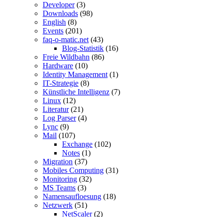
Developer
(3)
Downloads
(98)
English
(8)
Events
(201)
faq-o-matic.net
(43)
Blog-Statistik
(16)
Freie Wildbahn
(86)
Hardware
(10)
Identity Management
(1)
IT-Strategie
(8)
Künstliche Intelligenz
(7)
Linux
(12)
Literatur
(21)
Log Parser
(4)
Lync
(9)
Mail
(107)
Exchange
(102)
Notes
(1)
Migration
(37)
Mobiles Computing
(31)
Monitoring
(32)
MS Teams
(3)
Namensaufloesung
(18)
Netzwerk
(51)
NetScaler
(2)