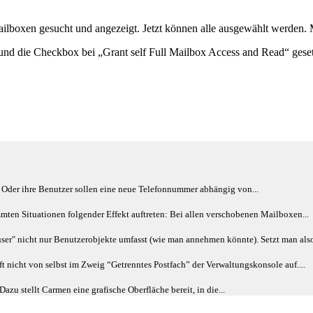
lboxen gesucht und angezeigt. Jetzt können alle ausgewählt werden. M
 und die Checkbox bei „Grant self Full Mailbox Access and Read“ ges
 Oder ihre Benutzer sollen eine neue Telefonnummer abhängig von...
en Situationen folgender Effekt auftreten: Bei allen verschobenen Mailboxen...
ser" nicht nur Benutzerobjekte umfasst (wie man annehmen könnte). Setzt man also
t nicht von selbst im Zweig “Getrenntes Postfach” der Verwaltungskonsole auf....
stellt Carmen eine grafische Oberfläche bereit, in die...