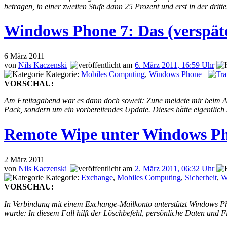
betragen, in einer zweiten Stufe dann 25 Prozent und erst in der dritt
Windows Phone 7: Das (verspäte
6
März 2011
von
Nils Kaczenski
6. März 2011, 16:59 Uhr
Kategorie:
Mobiles Computing
,
Windows Phone
VORSCHAU:
Am Freitagabend war es dann doch soweit: Zune meldete mir beim Ans
Pack, sondern um ein vorbereitendes Update. Dieses hätte eigentli
Remote Wipe unter Windows Ph
2
März 2011
von
Nils Kaczenski
2. März 2011, 06:32 Uhr
Kategorie:
Exchange
,
Mobiles Computing
,
Sicherheit
,
W
VORSCHAU:
In Verbindung mit einem Exchange-Mailkonto unterstützt Windows Pho
wurde: In diesem Fall hilft der Löschbefehl, persönliche Daten un