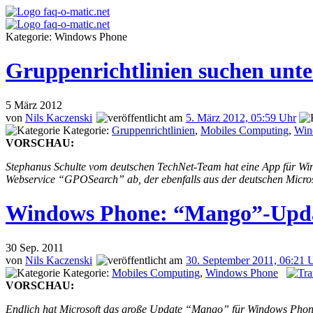
Kategorie: Windows Phone
Gruppenrichtlinien suchen unt
5
März 2012
von
Nils Kaczenski
5. März 2012, 05:59 Uhr
Kategorie:
Gruppenrichtlinien
,
Mobiles Computing
,
Win
VORSCHAU:
Stephanus Schulte vom deutschen TechNet-Team hat eine App für Win
Webservice “GPOSearch” ab, der ebenfalls aus der deutschen Micros
Windows Phone: “Mango”-Upda
30
Sep. 2011
von
Nils Kaczenski
30. September 2011, 06:21 
Kategorie:
Mobiles Computing
,
Windows Phone
VORSCHAU:
Endlich hat Microsoft das große Update “Mango” für Windows Phone 