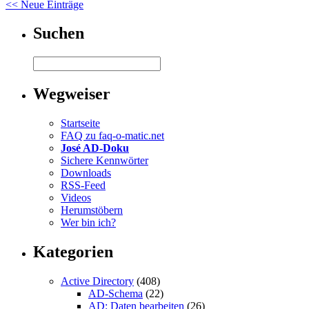
<< Neue Einträge
Suchen
Wegweiser
Startseite
FAQ zu faq-o-matic.net
José AD-Doku
Sichere Kennwörter
Downloads
RSS-Feed
Videos
Herumstöbern
Wer bin ich?
Kategorien
Active Directory
(408)
AD-Schema
(22)
AD: Daten bearbeiten
(26)