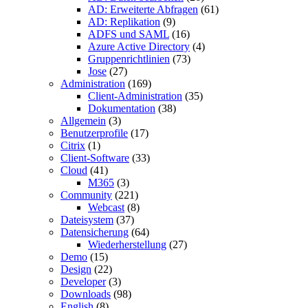
AD: Erweiterte Abfragen
(61)
AD: Replikation
(9)
ADFS und SAML
(16)
Azure Active Directory
(4)
Gruppenrichtlinien
(73)
Jose
(27)
Administration
(169)
Client-Administration
(35)
Dokumentation
(38)
Allgemein
(3)
Benutzerprofile
(17)
Citrix
(1)
Client-Software
(33)
Cloud
(41)
M365
(3)
Community
(221)
Webcast
(8)
Dateisystem
(37)
Datensicherung
(64)
Wiederherstellung
(27)
Demo
(15)
Design
(22)
Developer
(3)
Downloads
(98)
English
(8)