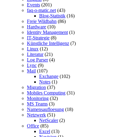
Events
(201)
faq-o-matic.net
(43)
Blog-Statistik
(16)
Freie Wildbahn
(86)
Hardware
(10)
Identity Management
(1)
IT-Strategie
(8)
Künstliche Intelligenz
(7)
Linux
(12)
Literatur
(21)
Log Parser
(4)
Lync
(9)
Mail
(107)
Exchange
(102)
Notes
(1)
Migration
(37)
Mobiles Computing
(31)
Monitoring
(32)
MS Teams
(3)
Namensaufloesung
(18)
Netzwerk
(51)
NetScaler
(2)
Office
(85)
Excel
(13)
Navision
(1)