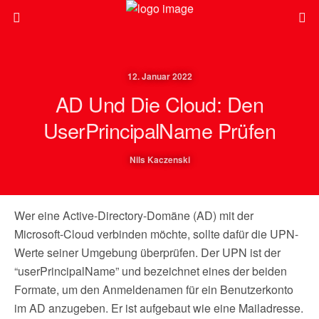
12. Januar 2022
AD Und Die Cloud: Den
UserPrincipalName Prüfen
Nils Kaczenski
Wer eine Active-Directory-Domäne (AD) mit der
Microsoft-Cloud verbinden möchte, sollte dafür die UPN-
Werte seiner Umgebung überprüfen. Der UPN ist der
“userPrincipalName” und bezeichnet eines der beiden
Formate, um den Anmeldenamen für ein Benutzerkonto
im AD anzugeben. Er ist aufgebaut wie eine Mailadresse.