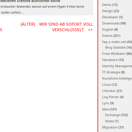
 weiteren Dienste ausführen sollte
Demo
(15)
e erstaunter Anwender, warum auf einem Hyper-V-Host keine
Design
(22)
laufen sollten....
Developer
(3)
Downloads
(98)
(ÄLTER)
WIR SIND AB SOFORT VOLL
ES
VERSCHLÜSSELT
>>
English
(8)
Events
(201)
faq-o-matic.net
(43)
Blog-Statistik
(16)
Freie Wildbahn
(86)
Hardware
(10)
Identity Managem
IT-Strategie
(8)
Künstliche Intellig
Linux
(12)
Literatur
(21)
Log Parser
(4)
Lync
(9)
Mail
(107)
Exchange
(102)
Notes
(1)
Migration
(37)