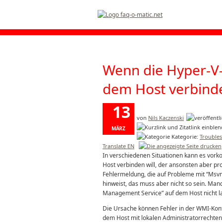
Wenn die Hyper-V-
dem Host verbinde
13
von
Nils Kaczenski
MÄRZ
Kategorie:
Trouble
2017
Translate EN
In verschiedenen Situationen kann es vor
Host verbinden will, der ansonsten aber pr
Fehlermeldung, die auf Probleme mit “Msv
hinweist, das muss aber nicht so sein. Ma
Management Service” auf dem Host nicht l
Die Ursache können Fehler in der WMI-Konfig
dem Host mit lokalen Administratorrechte