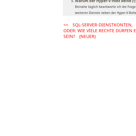
Warum der Hyper-V-Host keine (!)
Beinahe täglich beantworte ich die Frag
weiteren Dienste neben der Hyper-V-Rolle 
<<
SQL-SERVER-DIENSTKONTEN,
ODER: WIE VIELE RECHTE DÜRFEN 
SEIN?
(NEUER)