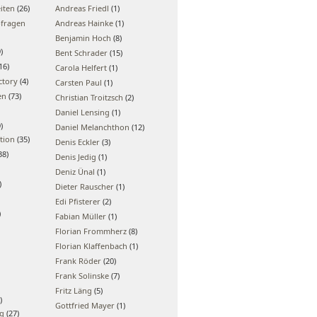
iten
(26)
Andreas Friedl
(1)
bfragen
Andreas Hainke
(1)
Benjamin Hoch
(8)
)
Bent Schrader
(15)
16)
Carola Helfert
(1)
ctory
(4)
Carsten Paul
(1)
en
(73)
Christian Troitzsch
(2)
Daniel Lensing
(1)
)
Daniel Melanchthon
(12)
tion
(35)
Denis Eckler
(3)
38)
Denis Jedig
(1)
Deniz Ünal
(1)
)
Dieter Rauscher
(1)
Edi Pfisterer
(2)
)
Fabian Müller
(1)
Florian Frommherz
(8)
Florian Klaffenbach
(1)
Frank Röder
(20)
Frank Solinske
(7)
Fritz Läng
(5)
)
Gottfried Mayer
(1)
ng
(27)