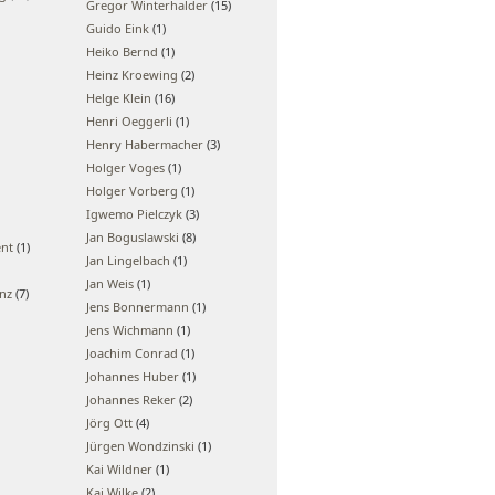
Gregor Winterhalder
(15)
Guido Eink
(1)
Heiko Bernd
(1)
Heinz Kroewing
(2)
Helge Klein
(16)
Henri Oeggerli
(1)
Henry Habermacher
(3)
Holger Voges
(1)
Holger Vorberg
(1)
Igwemo Pielczyk
(3)
Jan Boguslawski
(8)
ent
(1)
Jan Lingelbach
(1)
Jan Weis
(1)
enz
(7)
Jens Bonnermann
(1)
Jens Wichmann
(1)
Joachim Conrad
(1)
Johannes Huber
(1)
Johannes Reker
(2)
Jörg Ott
(4)
Jürgen Wondzinski
(1)
Kai Wildner
(1)
Kai Wilke
(2)