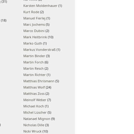
g
(31)
Karsten Moldenhauer
(1)
Kurt Rode
(2)
Manuel Fierlej
(1)
(18)
Marc Jochems
(5)
Marco Dubini
(2)
Mark Heitbrink
(10)
Marko Guth
(1)
Markus Vonderstraß
(1)
Martin Binder
(3)
Martin Forch
(6)
Martin Resch
(2)
Martin Richter
(1)
Matthias Ehrismann
(5)
Matthias Wolf
(24)
Matthias Zoss
(2)
Meinolf Weber
(7)
Michael Koch
(1)
Michel Lüscher
(5)
Natanael Mignon
(9)
)
Nicholas Dille
(3)
Nicki Wruck
(10)