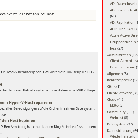
AD: Daten bearbe
AD: Erweiterte A
dowsVirtualization.V2.mof
(61)
AD: Replikation
(9
ADFS und SAML
(
Azure Active Dire
Gruppenrichtlini
Jose
(27)
Administration
(169
Client-Administra
Dokumentation
(
für Hyper-V herausgegeben. Das kostenlose Tool zeigt die CPU-
Allgemein
(3)
Benutzerprofile
(17
re
Citrix
(1)
ache der freien Betriebssysteme … der italienische MVP-Kollege
Client-Software
(33
Cloud
(41)
nem Hyper-V-Host reparieren
M365
(3)
spezieller Berechtigungen auf die Ordner in seinem Dateisystem,
Community
(221)
ese...
Webcast
(8)
f den Host kopieren
Dateisystem
(37)
V Ben Armstrong hat einen kleinen Blog-Artikel verfasst, in dem
Datensicherung
(64
..
Wiederherstellu