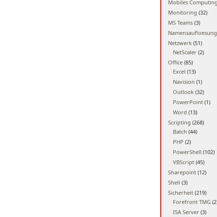
Mobiles Computin
Monitoring
(32)
MS Teams
(3)
Namensaufloesung
Netzwerk
(51)
NetScaler
(2)
Office
(85)
Excel
(13)
Navision
(1)
Outlook
(32)
PowerPoint
(1)
Word
(13)
Scripting
(268)
Batch
(44)
PHP
(2)
PowerShell
(102)
VBScript
(45)
Sharepoint
(12)
Shell
(3)
Sicherheit
(219)
Forefront TMG
(2
ISA Server
(3)