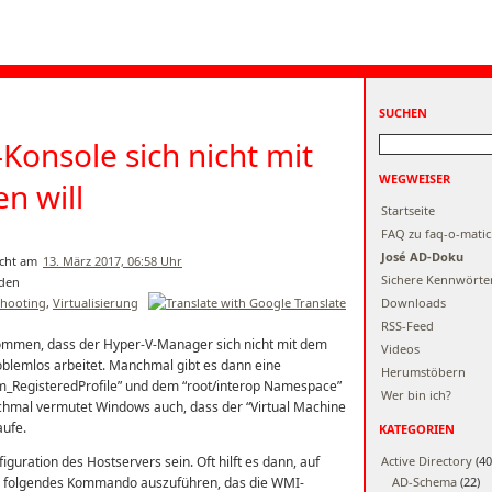
SUCHEN
Konsole sich nicht mit
WEGWEISER
n will
Startseite
FAQ zu faq-o-matic
José AD-Doku
13. März 2017, 06:58 Uhr
Sichere Kennwörte
shooting
,
Virtualisierung
Downloads
RSS-Feed
kommen, dass der Hyper-V-Manager sich nicht mit dem
Videos
oblemlos arbeitet. Manchmal gibt es dann eine
Herumstöbern
m_RegisteredProfile” und dem “root/interop Namespace”
Wer bin ich?
nchmal vermutet Windows auch, dass der “Virtual Machine
aufe.
KATEGORIEN
uration des Hostservers sein. Oft hilft es dann, auf
Active Directory
(40
n folgendes Kommando auszuführen, das die WMI-
AD-Schema
(22)