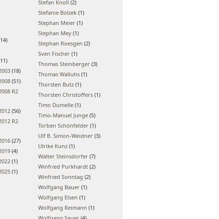
Stefan Knoll
(2)
Stefanie Bolzek
(1)
Stephan Meier
(1)
Stephan Mey
(1)
14)
Stephan Roesgen
(2)
Sven Fischer
(1)
11)
Thomas Steinberger
(3)
2003
(18)
Thomas Wallutis
(1)
2008
(51)
Thorsten Butz
(1)
2008 R2
Thorsten Christoffers
(1)
Timo Dumelle
(1)
2012
(56)
Timo-Manuel Junge
(5)
2012 R2
Torben Schönfelder
(1)
Ulf B. Simon-Weidner
(3)
2016
(27)
Ulrike Kunz
(1)
2019
(4)
Walter Steinsdorfer
(7)
2022
(1)
Winfried Purkhardt
(2)
2025
(1)
Winfried Sonntag
(2)
Wolfgang Bauer
(1)
Wolfgang Elsen
(1)
Wolfgang Reimann
(1)
Wolfgang Sauer
(4)