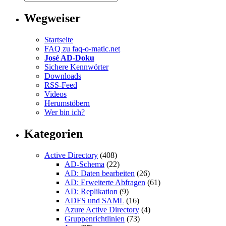
Wegweiser
Startseite
FAQ zu faq-o-matic.net
José AD-Doku
Sichere Kennwörter
Downloads
RSS-Feed
Videos
Herumstöbern
Wer bin ich?
Kategorien
Active Directory
(408)
AD-Schema
(22)
AD: Daten bearbeiten
(26)
AD: Erweiterte Abfragen
(61)
AD: Replikation
(9)
ADFS und SAML
(16)
Azure Active Directory
(4)
Gruppenrichtlinien
(73)