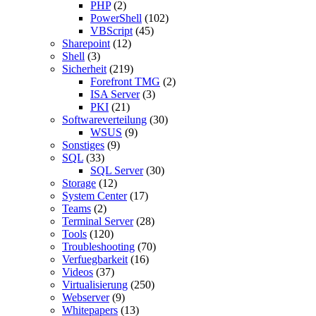
PHP
(2)
PowerShell
(102)
VBScript
(45)
Sharepoint
(12)
Shell
(3)
Sicherheit
(219)
Forefront TMG
(2)
ISA Server
(3)
PKI
(21)
Softwareverteilung
(30)
WSUS
(9)
Sonstiges
(9)
SQL
(33)
SQL Server
(30)
Storage
(12)
System Center
(17)
Teams
(2)
Terminal Server
(28)
Tools
(120)
Troubleshooting
(70)
Verfuegbarkeit
(16)
Videos
(37)
Virtualisierung
(250)
Webserver
(9)
Whitepapers
(13)