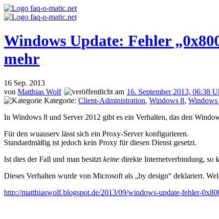
Windows Update: Fehler „0x8007
mehr
16
Sep. 2013
von
Matthias Wolf
16. September 2013, 06:38 U
Kategorie:
Client-Administration
,
Windows 8
,
Windows 
In Windows 8 und Server 2012 gibt es ein Verhalten, das den Windo
Für den wuauserv lässt sich ein Proxy-Server konfigurieren.
Standardmäßig ist jedoch kein Proxy für diesen Dienst gesetzt.
Ist dies der Fall und man besitzt
keine
direkte Internetverbindung, so
Dieses Verhalten wurde von Microsoft als „by design“ deklariert. We
http://matthiaswolf.blogspot.de/2013/09/windows-update-fehler-0x80