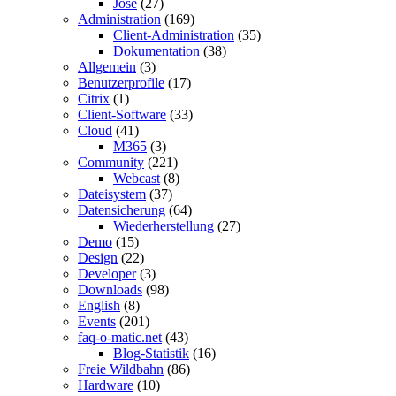
Jose
(27)
Administration
(169)
Client-Administration
(35)
Dokumentation
(38)
Allgemein
(3)
Benutzerprofile
(17)
Citrix
(1)
Client-Software
(33)
Cloud
(41)
M365
(3)
Community
(221)
Webcast
(8)
Dateisystem
(37)
Datensicherung
(64)
Wiederherstellung
(27)
Demo
(15)
Design
(22)
Developer
(3)
Downloads
(98)
English
(8)
Events
(201)
faq-o-matic.net
(43)
Blog-Statistik
(16)
Freie Wildbahn
(86)
Hardware
(10)