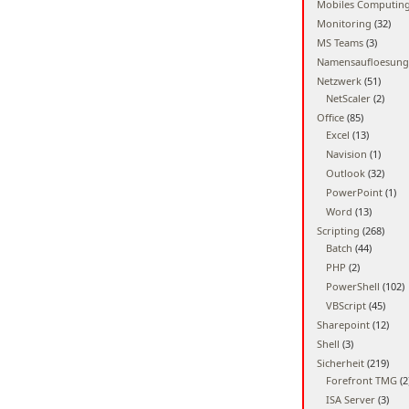
Mobiles Computin
Monitoring
(32)
MS Teams
(3)
Namensaufloesung
Netzwerk
(51)
NetScaler
(2)
Office
(85)
Excel
(13)
Navision
(1)
Outlook
(32)
PowerPoint
(1)
Word
(13)
Scripting
(268)
Batch
(44)
PHP
(2)
PowerShell
(102)
VBScript
(45)
Sharepoint
(12)
Shell
(3)
Sicherheit
(219)
Forefront TMG
(2
ISA Server
(3)