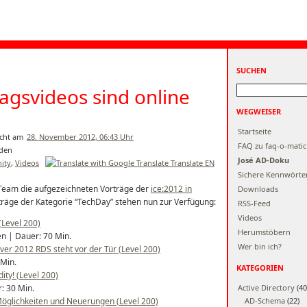
SUCHEN
ragsvideos sind online
WEGWEISER
Startseite
28. November 2012, 06:43 Uhr
FAQ zu faq-o-matic
José AD-Doku
ity
,
Videos
Translate EN
Sichere Kennwörte
Team die aufgezeichneten Vorträge der
ice:2012 in
Downloads
iträge der Kategorie “TechDay” stehen nun zur Verfügung:
RSS-Feed
Videos
Level 200)
Herumstöbern
en | Dauer: 70 Min.
Wer bin ich?
er 2012 RDS steht vor der Tür (Level 200)
 Min.
KATEGORIEN
ty! (Level 200)
: 30 Min.
Active Directory
(40
öglichkeiten und Neuerungen (Level 200)
AD-Schema
(22)