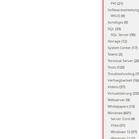
PKI
(21)
Softwareverteilung
WSUS
(9)
Sonstiges
(9)
SQL
(33)
SQL Server
(30)
Storage
(12)
System Center
(17)
Teams
(2)
Terminal Server
(28
Tools
(120)
Troubleshooting
(7
Verfuegbarkeit
(16)
Videos
(37)
Virtualisierung
(250
Webserver
(9)
Whitepapers
(13)
Windows
(601)
Server Core
(4)
Vista
(31)
Windows 10
(57)
Windows 11
(1)