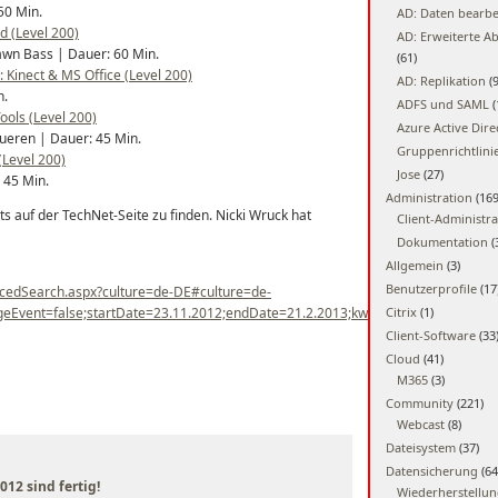
50 Min.
AD: Daten bearbe
d (Level 200)
AD: Erweiterte A
awn Bass | Dauer: 60 Min.
(61)
 Kinect & MS Office (Level 200)
AD: Replikation
(9
n.
ADFS und SAML
(
ools (Level 200)
Azure Active Dire
Bueren | Dauer: 45 Min.
Gruppenrichtlini
Level 200)
Jose
(27)
 45 Min.
Administration
(169
sts auf der TechNet-Seite zu finden. Nicki Wruck hat
Client-Administra
Dokumentation
(
Allgemein
(3)
Benutzerprofile
(17
ncedSearch.aspx?culture=de-DE#culture=de-
ageEvent=false;startDate=23.11.2012;endDate=21.2.2013;kwdAll=ICE%20Lingen
Citrix
(1)
Client-Software
(33
Cloud
(41)
M365
(3)
Community
(221)
Webcast
(8)
Dateisystem
(37)
Datensicherung
(64
12 sind fertig!
Wiederherstellu