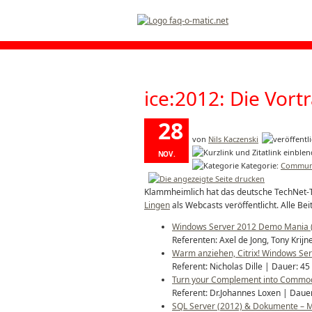
ice:2012: Die Vort
28
von
Nils Kaczenski
NOV.
Kategorie:
Commun
2012
Klammheimlich hat das deutsche TechNet-
Lingen
als Webcasts veröffentlicht. Alle Be
Windows Server 2012 Demo Mania (
Referenten: Axel de Jong, Tony Krijn
Warm anziehen, Citrix! Windows Serv
Referent: Nicholas Dille | Dauer: 45
Turn your Complement into Commodi
Referent: Dr.Johannes Loxen | Dauer
SQL Server (2012) & Dokumente – M