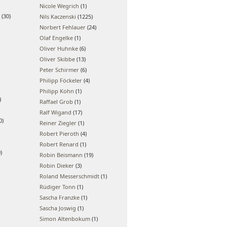
Nicole Wegrich
(1)
(30)
Nils Kaczenski
(1225)
Norbert Fehlauer
(24)
Olaf Engelke
(1)
Oliver Huhnke
(6)
Oliver Skibbe
(13)
Peter Schirmer
(6)
Philipp Föckeler
(4)
Philipp Kohn
(1)
)
Raffael Grob
(1)
Ralf Wigand
(17)
0)
Reiner Ziegler
(1)
Robert Pieroth
(4)
Robert Renard
(1)
)
Robin Beismann
(19)
Robin Dieker
(3)
Roland Messerschmidt
(1)
Rüdiger Tonn
(1)
Sascha Franzke
(1)
Sascha Joswig
(1)
Simon Altenbokum
(1)