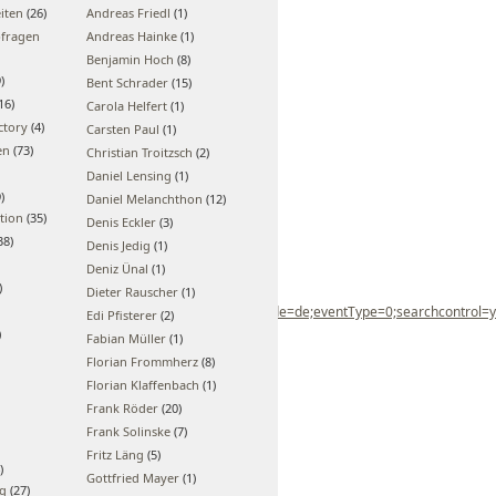
iten
(26)
Andreas Friedl
(1)
bfragen
Andreas Hainke
(1)
Benjamin Hoch
(8)
)
Bent Schrader
(15)
16)
Carola Helfert
(1)
ctory
(4)
Carsten Paul
(1)
en
(73)
Christian Troitzsch
(2)
Daniel Lensing
(1)
)
Daniel Melanchthon
(12)
tion
(35)
Denis Eckler
(3)
38)
Denis Jedig
(1)
Deniz Ünal
(1)
)
Dieter Rauscher
(1)
%202012;kwdAny=;countryId=DE;languageCode=de;eventType=0;searchcontrol=y
Edi Pfisterer
(2)
)
Fabian Müller
(1)
Florian Frommherz
(8)
Florian Klaffenbach
(1)
Frank Röder
(20)
Frank Solinske
(7)
Fritz Läng
(5)
)
Gottfried Mayer
(1)
ng
(27)