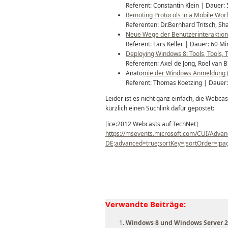
Referent: Constantin Klein | Dauer: 
Remoting Protocols in a Mobile Worl
Referenten: Dr.Bernhard Tritsch, Sh
Neue Wege der Benutzerinteraktion:
Referent: Lars Keller | Dauer: 60 Mi
Deploying Windows 8: Tools, Tools, T
Referenten: Axel de Jong, Roel van 
Anato
mie der Windows Anmeldung (
Referent: Thomas Koetzing | Dauer:
Leider ist es nicht ganz einfach, die Webca
kürzlich einen Suchlink dafür gepostet:
[ice:2012 Webcasts auf TechNet]
https://msevents.microsoft.com/CUI/Adva
DE;advanced=true;sortKey=;sortOrder=;p
Verwandte Beiträge:
Windows 8 und Windows Server 20