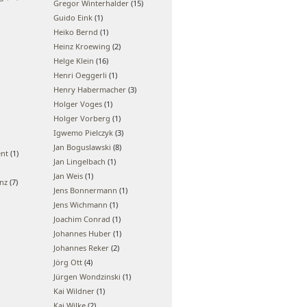
Gregor Winterhalder
(15)
Guido Eink
(1)
Heiko Bernd
(1)
Heinz Kroewing
(2)
Helge Klein
(16)
Henri Oeggerli
(1)
Henry Habermacher
(3)
Holger Voges
(1)
Holger Vorberg
(1)
Igwemo Pielczyk
(3)
Jan Boguslawski
(8)
ent
(1)
Jan Lingelbach
(1)
Jan Weis
(1)
enz
(7)
Jens Bonnermann
(1)
Jens Wichmann
(1)
Joachim Conrad
(1)
Johannes Huber
(1)
Johannes Reker
(2)
Jörg Ott
(4)
Jürgen Wondzinski
(1)
Kai Wildner
(1)
Kai Wilke
(2)