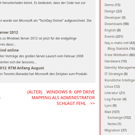
ekt herunterladen könnt. Es bedeutet, dass der Code nun zur
Demo
(15)
Design
(22)
Developer
(3)
gen wurde von Microsoft als “TechDay Online” aufgezeichnet. Die
Downloads
(98)
English
(8)
erver 2012
Events
(201)
 zu Windows Server 2012 ist jetzt für die endgültige
faq-o-matic.net
(43)
res dazu:...
Blog-Statistik
(16)
sind online
Freie Wildbahn
(86)
aller Vorträge des großen Server-Launch vom Februar 2008
Hardware
(10)
ierten sich die Sessions...
Identity Managem
012: RTM Anfang August
IT-Strategie
(8)
in Toronto (Kanada) hat Microsoft den Zeitplan zum Produkt-
Künstliche Intellig
Linux
(12)
(ÄLTER)
WINDOWS 8: GPP DRIVE
Literatur
(21)
S
MAPPING ALS ADMINISTRATOR
Log Parser
(4)
SCHLÄGT FEHL
>>
Lync
(9)
Mail
(107)
Exchange
(102)
Notes
(1)
Migration
(37)