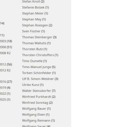
Stefan Knoll
(2)
Stefanie Bolzek
(1)
Stephan Meier
(1)
Stephan Mey
(1)
14)
Stephan Roesgen
(2)
Sven Fischer
(1)
11)
Thomas Steinberger
(3)
2003
(18)
Thomas Wallutis
(1)
2008
(51)
Thorsten Butz
(1)
2008 R2
Thorsten Christoffers
(1)
Timo Dumelle
(1)
2012
(56)
Timo-Manuel Junge
(5)
2012 R2
Torben Schönfelder
(1)
Ulf B. Simon-Weidner
(3)
2016
(27)
Ulrike Kunz
(1)
2019
(4)
Walter Steinsdorfer
(7)
2022
(1)
Winfried Purkhardt
(2)
2025
(1)
Winfried Sonntag
(2)
Wolfgang Bauer
(1)
Wolfgang Elsen
(1)
Wolfgang Reimann
(1)
Wolfgang Sauer
(4)