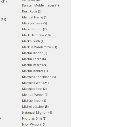
g
(31)
Karsten Moldenhauer
(1)
Kurt Rode
(2)
Manuel Fierlej
(1)
(18)
Marc Jochems
(5)
Marco Dubini
(2)
Mark Heitbrink
(10)
Marko Guth
(1)
Markus Vonderstraß
(1)
Martin Binder
(3)
Martin Forch
(6)
Martin Resch
(2)
Martin Richter
(1)
Matthias Ehrismann
(5)
Matthias Wolf
(24)
Matthias Zoss
(2)
Meinolf Weber
(7)
Michael Koch
(1)
Michel Lüscher
(5)
Natanael Mignon
(9)
)
Nicholas Dille
(3)
Nicki Wruck
(10)