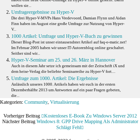
wollen sie...
Umfrageergebnisse zu Hyper-V
Die drei Hyper-V-MVPs Hans Vredevoord, Damian Flynn und Aidan
Finn haben im August eine große Umfrage zur Nutzung von Hyper-
V...
1000 Artikel: Umfrage und Hyper-V-Buch zu gewinnen
Dieser Blog-Post ist unser eintausendster Artikel auf faq-o-matic.net!
Im Februar 2005 haben wir unser IT-Autorenblog online geschaltet.
Seither sind wir...
Hyper-V-Seminar am 25. und 26. März in Hannover
Auch in diesem Jahr setze ich gemeinsam mit der Zeitschrift iX und
dem heise-Verlag die beliebte Seminarreihe zu Hyper-V fort....
Umfrage zum 1000. Artikel: Die Ergebnisse
Anlässlich unseres 1000. Artikels haben wir euch in der ersten
Dezemberhälfte 2013 um Antworten auf ein paar Fragen gebeten,
die...
Kategorien:
Community
,
Virtualisierung
Vorheriger Beitrag
Kostenloses E-Book Zu Windows Server 2012
Nächster Beitrag
Windows 8: GPP Drive Mapping Als Administrator
Schlägt Fehl