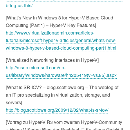
bring-us-this/
[What’s New in Windows 8 for Hyper-V Based Cloud
Computing (Part 1) – Hyper-V Key Features]
http://www.virtualizationadmin.com/articles-
tutorials/microsoft-hyper-v-articles/general/whats-new-
windows-8-hyper-v-based-cloud-computing-part1.html
[Virtualized Networking Interfaces in Hyper-V]
http://msdn.microsoft.com/en-
us/library/windows/hardware/hh205419(v=vs.85).aspx
[What is SR-IOV? – blog.scottlowe.org – The weblog of
an IT pro specializing in virtualization, storage, and
servers]
http://blog.scottlowe.org/2009/12/02/what-is-sr-iov/
[Vortrag zu Hyper-V R3 vom zweiten Hyper-V-Community
« Hyper-V Server Blog der Rachfahl IT-Solutions GmbH &