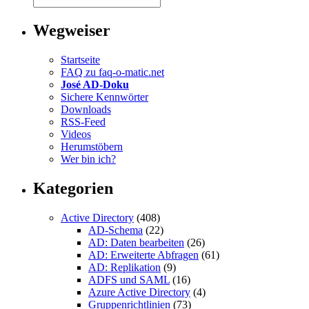
Wegweiser
Startseite
FAQ zu faq-o-matic.net
José AD-Doku
Sichere Kennwörter
Downloads
RSS-Feed
Videos
Herumstöbern
Wer bin ich?
Kategorien
Active Directory
(408)
AD-Schema
(22)
AD: Daten bearbeiten
(26)
AD: Erweiterte Abfragen
(61)
AD: Replikation
(9)
ADFS und SAML
(16)
Azure Active Directory
(4)
Gruppenrichtlinien
(73)