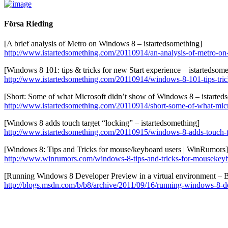
Försa Rieding
[A brief analysis of Metro on Windows 8 – istartedsomething]
http://www.istartedsomething.com/20110914/an-analysis-of-metro-o
[Windows 8 101: tips & tricks for new Start experience – istartedsome
http://www.istartedsomething.com/20110914/windows-8-101-tips-trick
[Short: Some of what Microsoft didn’t show of Windows 8 – istarted
http://www.istartedsomething.com/20110914/short-some-of-what-mic
[Windows 8 adds touch target “locking” – istartedsomething]
http://www.istartedsomething.com/20110915/windows-8-adds-touch-ta
[Windows 8: Tips and Tricks for mouse/keyboard users | WinRumors]
http://www.winrumors.com/windows-8-tips-and-tricks-for-mousekeyb
[Running Windows 8 Developer Preview in a virtual environment – 
http://blogs.msdn.com/b/b8/archive/2011/09/16/running-windows-8-de