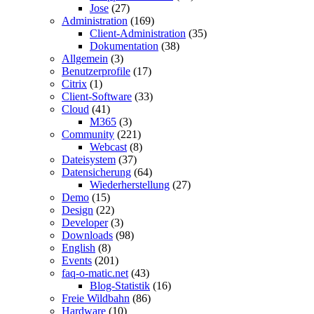
Jose
(27)
Administration
(169)
Client-Administration
(35)
Dokumentation
(38)
Allgemein
(3)
Benutzerprofile
(17)
Citrix
(1)
Client-Software
(33)
Cloud
(41)
M365
(3)
Community
(221)
Webcast
(8)
Dateisystem
(37)
Datensicherung
(64)
Wiederherstellung
(27)
Demo
(15)
Design
(22)
Developer
(3)
Downloads
(98)
English
(8)
Events
(201)
faq-o-matic.net
(43)
Blog-Statistik
(16)
Freie Wildbahn
(86)
Hardware
(10)