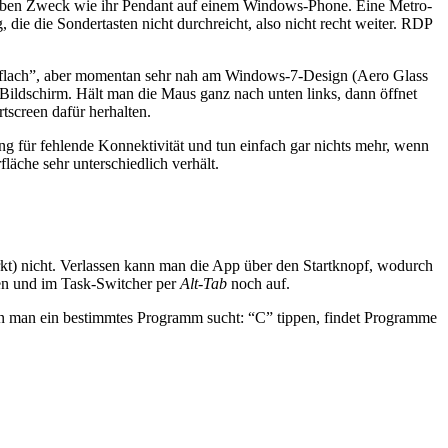
selben Zweck wie ihr Pendant auf einem Windows-Phone. Eine Metro-
e die Sondertasten nicht durchreicht, also nicht recht weiter. RDP
s “flach”, aber momentan sehr nah am Windows-7-Design (Aero Glass
-Bildschirm. Hält man die Maus ganz nach unten links, dann öffnet
tscreen dafür herhalten.
ng für fehlende Konnektivität und tun einfach gar nichts mehr, wenn
läche sehr unterschiedlich verhält.
kt) nicht. Verlassen kann man die App über den Startknopf, wodurch
en und im Task-Switcher per
Alt-Tab
noch auf.
wenn man ein bestimmtes Programm sucht: “C” tippen, findet Programme