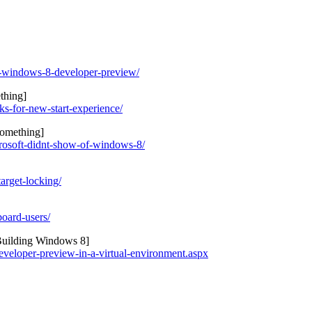
n-windows-8-developer-preview/
thing]
s-for-new-start-experience/
something]
rosoft-didnt-show-of-windows-8/
rget-locking/
oard-users/
Building Windows 8]
veloper-preview-in-a-virtual-environment.aspx