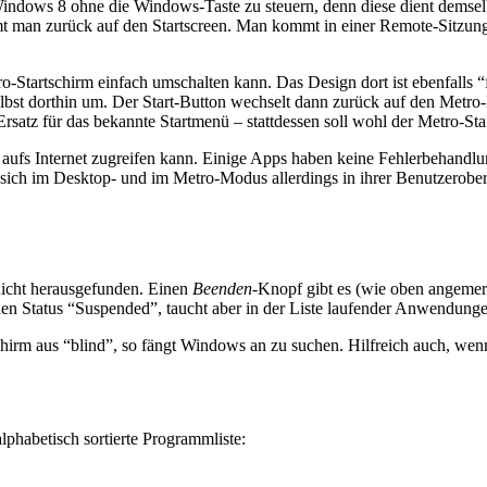
 Windows 8 ohne die Windows-Taste zu steuern, denn diese dient dem
an zurück auf den Startscreen. Man kommt in einer Remote-Sitzung, di
ro-Startschirm einfach umschalten kann. Das Design dort ist ebenfall
elbst dorthin um. Der Start-Button wechselt dann zurück auf den Metro
satz für das bekannte Startmenü – stattdessen soll wohl der Metro-Star
 aufs Internet zugreifen kann. Einige Apps haben keine Fehlerbehandlu
ie sich im Desktop- und im Metro-Modus allerdings in ihrer Benutzeroberf
nicht herausgefunden. Einen
Beenden
-Knopf gibt es (wie oben angemer
en Status “Suspended”, taucht aber in der Liste laufender Anwendung
ldschirm aus “blind”, so fängt Windows an zu suchen. Hilfreich auch, 
lphabetisch sortierte Programmliste: