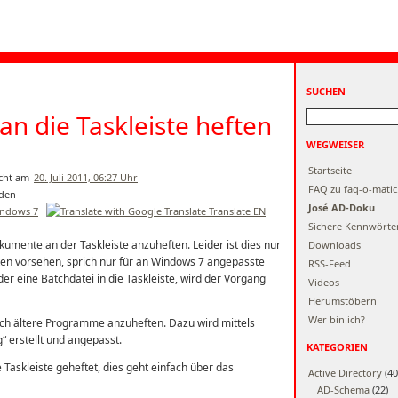
SUCHEN
n die Taskleiste heften
WEGWEISER
Startseite
20. Juli 2011, 06:27 Uhr
FAQ zu faq-o-matic
José AD-Doku
ndows 7
Translate EN
Sichere Kennwörte
mente an der Taskleiste anzuheften. Leider ist dies nur
Downloads
en vorsehen, sprich nur für an Windows 7 angepasste
RSS-Feed
er eine Batchdatei in die Taskleiste, wird der Vorgang
Videos
Herumstöbern
Wer bin ich?
auch ältere Programme anzuheften. Dazu wird mittels
 erstellt und angepasst.
KATEGORIEN
e Taskleiste geheftet, dies geht einfach über das
Active Directory
(40
AD-Schema
(22)