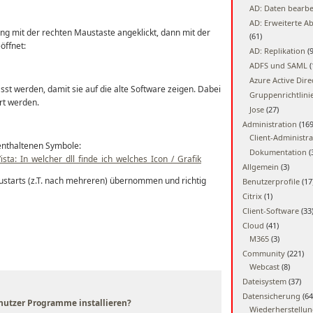
AD: Daten bearbe
AD: Erweiterte A
ung mit der rechten Maustaste angeklickt, dann mit der
(61)
öffnet:
AD: Replikation
(9
ADFS und SAML
(
Azure Active Dire
sst werden, damit sie auf die alte Software zeigen. Dabei
Gruppenrichtlini
rt werden.
Jose
(27)
Administration
(169
Client-Administra
 enthaltenen Symbole:
Dokumentation
(
sta:_In_welcher_dll_finde_ich_welches_Icon_/_Grafik
Allgemein
(3)
ustarts (z.T. nach mehreren) übernommen und richtig
Benutzerprofile
(17
Citrix
(1)
Client-Software
(33
Cloud
(41)
M365
(3)
Community
(221)
Webcast
(8)
Dateisystem
(37)
Datensicherung
(64
nutzer Programme installieren?
Wiederherstellu