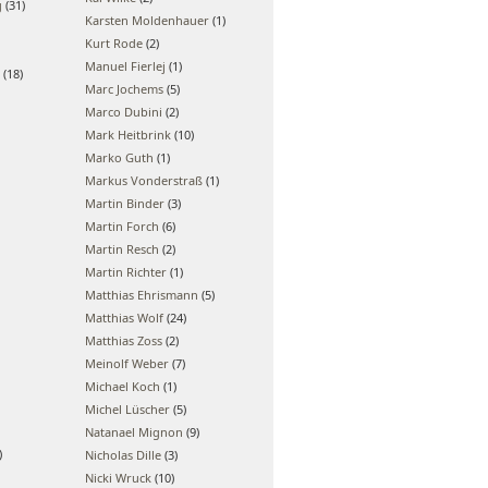
g
(31)
Karsten Moldenhauer
(1)
Kurt Rode
(2)
Manuel Fierlej
(1)
(18)
Marc Jochems
(5)
Marco Dubini
(2)
Mark Heitbrink
(10)
Marko Guth
(1)
Markus Vonderstraß
(1)
Martin Binder
(3)
Martin Forch
(6)
Martin Resch
(2)
Martin Richter
(1)
Matthias Ehrismann
(5)
Matthias Wolf
(24)
Matthias Zoss
(2)
Meinolf Weber
(7)
Michael Koch
(1)
Michel Lüscher
(5)
Natanael Mignon
(9)
)
Nicholas Dille
(3)
Nicki Wruck
(10)