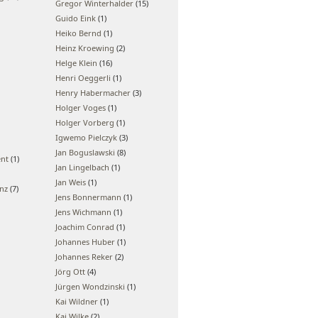
Gregor Winterhalder
(15)
Guido Eink
(1)
Heiko Bernd
(1)
Heinz Kroewing
(2)
Helge Klein
(16)
Henri Oeggerli
(1)
Henry Habermacher
(3)
Holger Voges
(1)
Holger Vorberg
(1)
Igwemo Pielczyk
(3)
Jan Boguslawski
(8)
ent
(1)
Jan Lingelbach
(1)
Jan Weis
(1)
enz
(7)
Jens Bonnermann
(1)
Jens Wichmann
(1)
Joachim Conrad
(1)
Johannes Huber
(1)
Johannes Reker
(2)
Jörg Ott
(4)
Jürgen Wondzinski
(1)
Kai Wildner
(1)
Kai Wilke
(2)