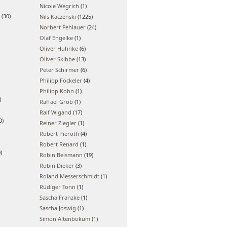
Nicole Wegrich
(1)
(30)
Nils Kaczenski
(1225)
Norbert Fehlauer
(24)
Olaf Engelke
(1)
Oliver Huhnke
(6)
Oliver Skibbe
(13)
Peter Schirmer
(6)
Philipp Föckeler
(4)
Philipp Kohn
(1)
)
Raffael Grob
(1)
Ralf Wigand
(17)
0)
Reiner Ziegler
(1)
Robert Pieroth
(4)
Robert Renard
(1)
)
Robin Beismann
(19)
Robin Dieker
(3)
Roland Messerschmidt
(1)
Rüdiger Tonn
(1)
Sascha Franzke
(1)
Sascha Joswig
(1)
Simon Altenbokum
(1)