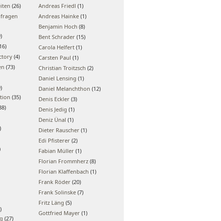
iten
(26)
Andreas Friedl
(1)
bfragen
Andreas Hainke
(1)
Benjamin Hoch
(8)
)
Bent Schrader
(15)
16)
Carola Helfert
(1)
ctory
(4)
Carsten Paul
(1)
en
(73)
Christian Troitzsch
(2)
Daniel Lensing
(1)
)
Daniel Melanchthon
(12)
tion
(35)
Denis Eckler
(3)
38)
Denis Jedig
(1)
Deniz Ünal
(1)
)
Dieter Rauscher
(1)
Edi Pfisterer
(2)
)
Fabian Müller
(1)
Florian Frommherz
(8)
Florian Klaffenbach
(1)
Frank Röder
(20)
Frank Solinske
(7)
Fritz Läng
(5)
)
Gottfried Mayer
(1)
ng
(27)