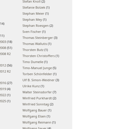
Stefan Knoll
(2)
Stefanie Bolzek
(1)
Stephan Meier
(1)
Stephan Mey
(1)
14)
Stephan Roesgen
(2)
Sven Fischer
(1)
11)
Thomas Steinberger
(3)
2003
(18)
Thomas Wallutis
(1)
2008
(51)
Thorsten Butz
(1)
2008 R2
Thorsten Christoffers
(1)
Timo Dumelle
(1)
2012
(56)
Timo-Manuel Junge
(5)
2012 R2
Torben Schönfelder
(1)
Ulf B. Simon-Weidner
(3)
2016
(27)
Ulrike Kunz
(1)
2019
(4)
Walter Steinsdorfer
(7)
2022
(1)
Winfried Purkhardt
(2)
2025
(1)
Winfried Sonntag
(2)
Wolfgang Bauer
(1)
Wolfgang Elsen
(1)
Wolfgang Reimann
(1)
Wolfgang Sauer
(4)