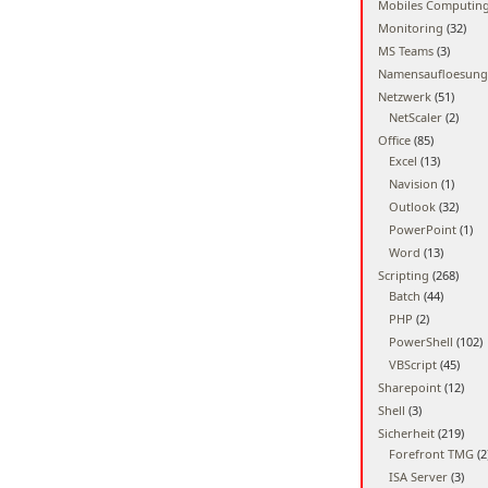
Mobiles Computin
Monitoring
(32)
MS Teams
(3)
Namensaufloesung
Netzwerk
(51)
NetScaler
(2)
Office
(85)
Excel
(13)
Navision
(1)
Outlook
(32)
PowerPoint
(1)
Word
(13)
Scripting
(268)
Batch
(44)
PHP
(2)
PowerShell
(102)
VBScript
(45)
Sharepoint
(12)
Shell
(3)
Sicherheit
(219)
Forefront TMG
(2
ISA Server
(3)