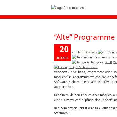
“Alte” Programme a
20
von
Matthias Zoss
JULI 2011
Kategorie:
Shell
,
Wi
Windows 7 erlaubt es, Programme oder Doku
möglich für Programme, welche das Anheft
Software. Zieht man eine ältere Software od
abgebrochen.
Mit einem kleinen Trick es aber möglich, 
einer Dummy-Verknüpfung eine „Anheftung“
In einem ersten Schritt wird MS Paint an di
Startmenü: