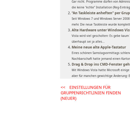
Gar nicht. Programme dürfen von Adminis
die keine "echte" Installation (Reg-Einträg
“An Taskleiste anheften” per Grup
Seit Windows 7 und Windows Server 2008 R
mehr. Die neue Taskleiste wurde komplett
Alte Hardware unter Windows Vis
Vista wird viel gescholten: Es gebe kaum
überhaupt sei ja alles...
Meine neue alte Apple-Tastatur
Eines schönen Samstagvormittags schlend
Nachbarschaft hatte jemand einen Karton 
Drag & Drop ins CMD-Fenster geh
Mit Windows Vista hatte Microsoft einige
aber für manchen gewichtige Änderung: Es
<<
EINSTELLUNGEN FÜR
GRUPPENRICHTLINIEN FINDEN
(NEUER)