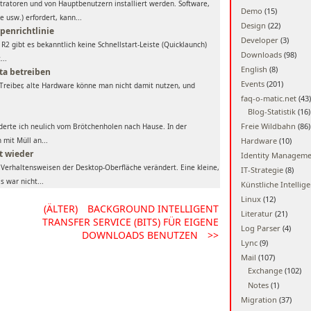
tratoren und von Hauptbenutzern installiert werden. Software,
Demo
(15)
e usw.) erfordert, kann...
Design
(22)
penrichtlinie
Developer
(3)
2 gibt es bekanntlich keine Schnellstart-Leiste (Quicklaunch)
Downloads
(98)
...
English
(8)
ta betreiben
Events
(201)
 Treiber, alte Hardware könne man nicht damit nutzen, und
faq-o-matic.net
(43)
Blog-Statistik
(16)
Freie Wildbahn
(86)
erte ich neulich vom Brötchenholen nach Hause. In der
mit Müll an...
Hardware
(10)
t wieder
Identity Managem
 Verhaltensweisen der Desktop-Oberfläche verändert. Eine kleine,
IT-Strategie
(8)
 war nicht...
Künstliche Intellig
Linux
(12)
(ÄLTER)
BACKGROUND INTELLIGENT
Literatur
(21)
TRANSFER SERVICE (BITS) FÜR EIGENE
Log Parser
(4)
DOWNLOADS BENUTZEN
>>
Lync
(9)
Mail
(107)
Exchange
(102)
Notes
(1)
Migration
(37)