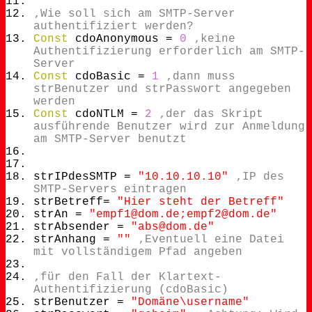
‚Wie soll sich am SMTP-Server
authentifiziert werden?
Const
cdoAnonymous =
0
‚keine
Authentifizierung erforderlich am SMTP-
Server
Const
cdoBasic =
1
‚dann muss
strBenutzer und strPasswort angegeben
werden
Const
cdoNTLM =
2
‚der das Skript
ausführende Benutzer wird zur Anmeldung
am SMTP-Server benutzt
strIPdesSMTP =
"10.10.10.10"
‚IP des
SMTP-Servers eintragen
strBetreff=
"Hier steht der Betreff"
strAn =
"empf1@dom.de;empf2@dom.de"
strAbsender =
"abs@dom.de"
strAnhang =
""
‚Eventuell eine Datei
mit vollständigem Pfad angeben
‚für den Fall der Klartext-
Authentifizierung (cdoBasic)
strBenutzer =
"Domäne\username"