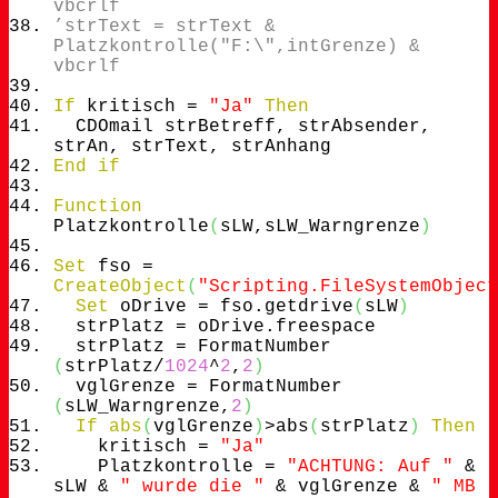
vbcrlf
’strText = strText &
Platzkontrolle("F:\",intGrenze) &
vbcrlf
If
kritisch =
"Ja"
Then
CDOmail strBetreff, strAbsender,
strAn, strText, strAnhang
End
if
Function
Platzkontrolle
(
sLW,sLW_Warngrenze
)
Set
fso =
CreateObject
(
"Scripting.FileSystemObject
Set
oDrive = fso.
getdrive
(
sLW
)
strPlatz = oDrive.
freespace
strPlatz = FormatNumber
(
strPlatz/
1024
^
2
,
2
)
vglGrenze = FormatNumber
(
sLW_Warngrenze,
2
)
If
abs
(
vglGrenze
)
>abs
(
strPlatz
)
Then
kritisch =
"Ja"
Platzkontrolle =
"ACHTUNG: Auf "
&
sLW &
" wurde die "
& vglGrenze &
" MB