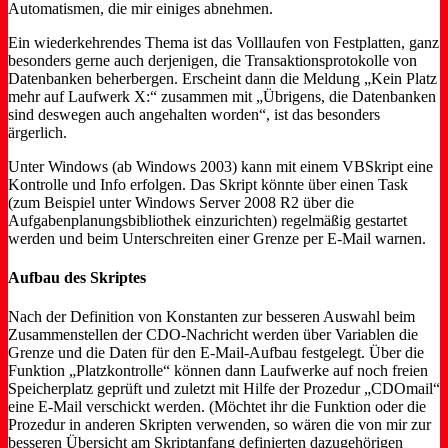
Automatismen, die mir einiges abnehmen.
Ein wiederkehrendes Thema ist das Volllaufen von Festplatten, ganz
besonders gerne auch derjenigen, die Transaktionsprotokolle von
Datenbanken beherbergen. Erscheint dann die Meldung „Kein Platz
mehr auf Laufwerk X:“ zusammen mit „Übrigens, die Datenbanken
sind deswegen auch angehalten worden“, ist das besonders
ärgerlich.
Unter Windows (ab Windows 2003) kann mit einem VBSkript eine
Kontrolle und Info erfolgen. Das Skript könnte über einen Task
(zum Beispiel unter Windows Server 2008 R2 über die
Aufgabenplanungsbibliothek einzurichten) regelmäßig gestartet
werden und beim Unterschreiten einer Grenze per E-Mail warnen.
Aufbau des Skriptes
Nach der Definition von Konstanten zur besseren Auswahl beim
Zusammenstellen der CDO-Nachricht werden über Variablen die
Grenze und die Daten für den E-Mail-Aufbau festgelegt. Über die
Funktion „Platzkontrolle“ können dann Laufwerke auf noch freien
Speicherplatz geprüft und zuletzt mit Hilfe der Prozedur „CDOmail“
eine E-Mail verschickt werden. (Möchtet ihr die Funktion oder die
Prozedur in anderen Skripten verwenden, so wären die von mir zur
besseren Übersicht am Skriptanfang definierten dazugehörigen