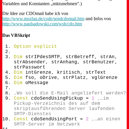
Variablen und Konstanten „mitzunehmen“.)
Die Idee zur CDOmail habe ich von
http://www.msxfaq.de/code/sendcdomail.htm
und Infos von
http://www.paulsadowski.com/wsh/cdo.htm
Das VBSkript
Option
explicit
Dim
strIPdesSMTP, strBetreff, strAn,
strAbsender, strAnhang, strBenutzer,
strPasswort
Dim
intGrenze, kritisch, strText
Dim
fso, oDrive, strPlatz, vglGrenze
Dim
oMessage
‚Wo soll die E-Mail angeliefert werden?
Const
cdoSendUsingPickup =
1
‚…im
Pickup-Verzeichnis des auf dem
skriptausführenden Server laufenden
SMTP-Dienstes
Const
cdoSendUsingPort =
2
‚…an einen
SMTP-Server im Netzwerk