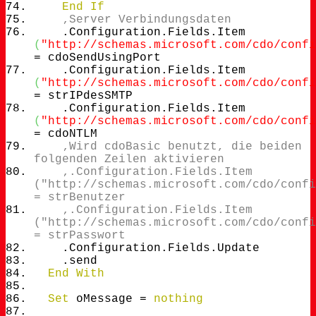
End
If
‚Server Verbindungsdaten
.
Configuration
.
Fields
.
Item
(
"http://schemas.microsoft.com/cdo/confi
= cdoSendUsingPort
.
Configuration
.
Fields
.
Item
(
"http://schemas.microsoft.com/cdo/confi
= strIPdesSMTP
.
Configuration
.
Fields
.
Item
(
"http://schemas.microsoft.com/cdo/confi
= cdoNTLM
‚Wird cdoBasic benutzt, die beiden
folgenden Zeilen aktivieren
‚.Configuration.Fields.Item
("http://schemas.microsoft.com/cdo/confi
= strBenutzer
‚.Configuration.Fields.Item
("http://schemas.microsoft.com/cdo/confi
= strPasswort
.
Configuration
.
Fields
.
Update
.
send
End
With
Set
oMessage =
nothing