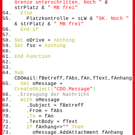
Grenze unterschritten. Noch "
&
strPlatz &
" MB frei"
Else
Platzkontrolle = sLW &
"OK. Noch "
& strPlatz &
" MB frei"
End
if
Set
oDrive =
nothing
Set
fso =
nothing
End
Function
Sub
CDOmail
(
fBetreff,fAbs,fAn,fText,fAnhang
)
Set
oMessage =
CreateObject
(
"CDO.Message"
)
‚Erzeugung der Nachricht
With
oMessage
.
Subject
= fBetreff
.
From
= fAbs
.
To
= fAn
.
TextBody
= fText
If
fAnhang<>
""
Then
oMessage.
AddAttachment
fAnhang