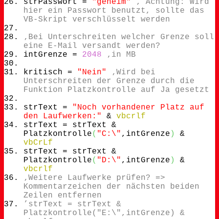
strPasswort =
"geheim"
‚ Achtung: Wird
hier ein Passwort benutzt, sollte das
VB-Skript verschlüsselt werden
‚Bei Unterschreiten welcher Grenze soll
eine E-Mail versandt werden?
intGrenze =
2048
‚in MB
kritisch =
"Nein"
‚Wird bei
Unterschreiten der Grenze durch die
Funktion Platzkontrolle auf Ja gesetzt
strText =
"Noch vorhandener Platz auf
den Laufwerken:"
&
vbcrlf
strText = strText &
Platzkontrolle
(
"C:\"
,intGrenze
)
&
vbCrLf
strText = strText &
Platzkontrolle
(
"D:\"
,intGrenze
)
&
vbcrlf
‚Weitere Laufwerke prüfen? =>
Kommentarzeichen der nächsten beiden
Zeilen entfernen
’strText = strText &
Platzkontrolle("E:\",intGrenze) &