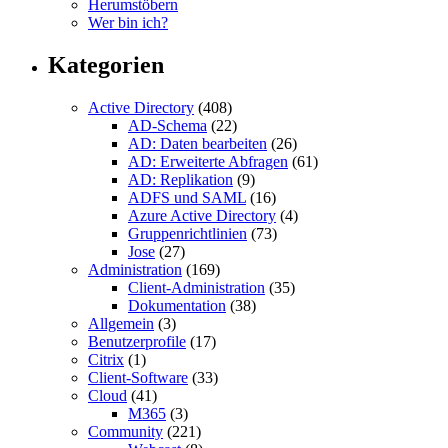
Herumstöbern
Wer bin ich?
Kategorien
Active Directory
(408)
AD-Schema
(22)
AD: Daten bearbeiten
(26)
AD: Erweiterte Abfragen
(61)
AD: Replikation
(9)
ADFS und SAML
(16)
Azure Active Directory
(4)
Gruppenrichtlinien
(73)
Jose
(27)
Administration
(169)
Client-Administration
(35)
Dokumentation
(38)
Allgemein
(3)
Benutzerprofile
(17)
Citrix
(1)
Client-Software
(33)
Cloud
(41)
M365
(3)
Community
(221)