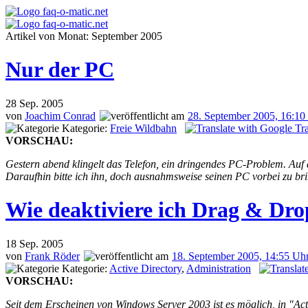
Artikel von Monat: September 2005
Nur der PC
28
Sep. 2005
von
Joachim Conrad
28. September 2005, 16:10
Kategorie:
Freie Wildbahn
VORSCHAU:
Gestern abend klingelt das Telefon, ein dringendes PC-Problem. Auf
Daraufhin bitte ich ihn, doch ausnahmsweise seinen PC vorbei zu br
Wie deaktiviere ich Drag & Dro
18
Sep. 2005
von
Frank Röder
18. September 2005, 14:55 Uh
Kategorie:
Active Directory
,
Administration
VORSCHAU:
Seit dem Erscheinen von Windows Server 2003 ist es möglich, in "Ac