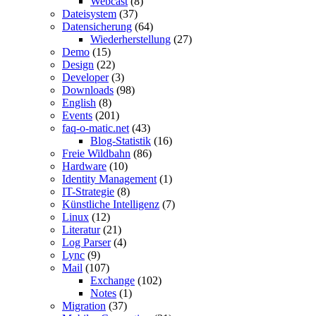
Webcast
(8)
Dateisystem
(37)
Datensicherung
(64)
Wiederherstellung
(27)
Demo
(15)
Design
(22)
Developer
(3)
Downloads
(98)
English
(8)
Events
(201)
faq-o-matic.net
(43)
Blog-Statistik
(16)
Freie Wildbahn
(86)
Hardware
(10)
Identity Management
(1)
IT-Strategie
(8)
Künstliche Intelligenz
(7)
Linux
(12)
Literatur
(21)
Log Parser
(4)
Lync
(9)
Mail
(107)
Exchange
(102)
Notes
(1)
Migration
(37)