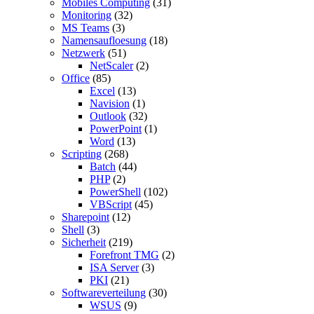
Mobiles Computing
(31)
Monitoring
(32)
MS Teams
(3)
Namensaufloesung
(18)
Netzwerk
(51)
NetScaler
(2)
Office
(85)
Excel
(13)
Navision
(1)
Outlook
(32)
PowerPoint
(1)
Word
(13)
Scripting
(268)
Batch
(44)
PHP
(2)
PowerShell
(102)
VBScript
(45)
Sharepoint
(12)
Shell
(3)
Sicherheit
(219)
Forefront TMG
(2)
ISA Server
(3)
PKI
(21)
Softwareverteilung
(30)
WSUS
(9)