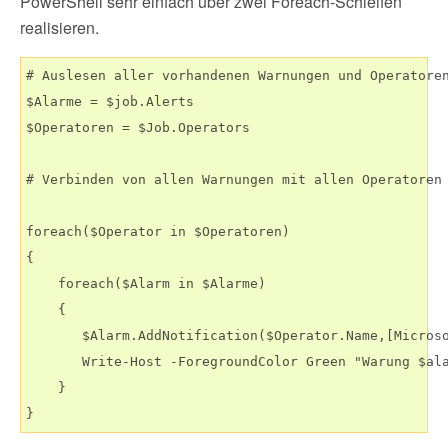
PowerShell sehr einfach über zwei Foreach-Schleifen
realisieren.
# Auslesen aller vorhandenen Warnungen und Operatoren
$Alarme = $job.Alerts

$Operatoren = $Job.Operators

# Verbinden von allen Warnungen mit allen Operatoren

foreach($Operator in $Operatoren)

{

    foreach($Alarm in $Alarme)

    {

       $Alarm.AddNotification($Operator.Name,[Microso
       Write-Host -ForegroundColor Green "Warung $ala
    }
