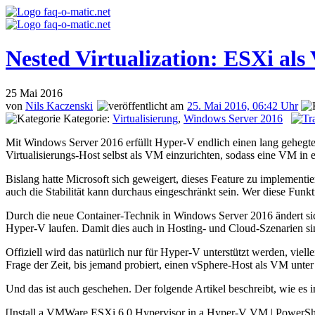
Nested Virtualization: ESXi al
25
Mai 2016
von
Nils Kaczenski
25. Mai 2016, 06:42 Uhr
Kategorie:
Virtualisierung
,
Windows Server 2016
Mit Windows Server 2016 erfüllt Hyper-V endlich einen lang gehegten
Virtualisierungs-Host selbst als VM einzurichten, sodass eine VM in
Bislang hatte Microsoft sich geweigert, dieses Feature zu implementi
auch die Stabilität kann durchaus eingeschränkt sein. Wer diese Funk
Durch die neue Container-Technik in Windows Server 2016 ändert sich 
Hyper-V laufen. Damit dies auch in Hosting- und Cloud-Szenarien sinnv
Offiziell wird das natürlich nur für Hyper-V unterstützt werden, viell
Frage der Zeit, bis jemand probiert, einen vSphere-Host als VM unte
Und das ist auch geschehen. Der folgende Artikel beschreibt, wie es 
[Install a VMWare ESXi 6.0 Hypervisor in a Hyper-V VM | PowerS