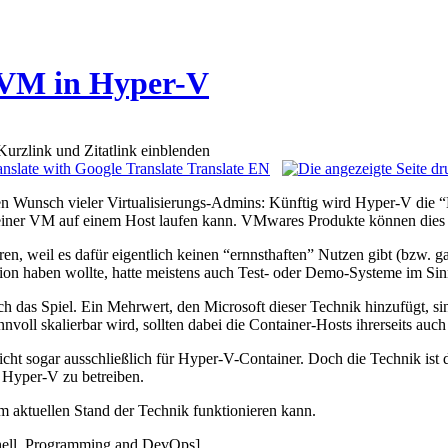
s VM in Hyper-V
Translate EN
 Wunsch vieler Virtualisierungs-Admins: Künftig wird Hyper-V die “Ne
 einer VM auf einem Host laufen kann. VMwares Produkte können dies s
eren, weil es dafür eigentlich keinen “ernnsthaften” Nutzen gibt (bzw.
tion haben wollte, hatte meistens auch Test- oder Demo-Systeme im Sin
das Spiel. Ein Mehrwert, den Microsoft dieser Technik hinzufügt, sind
oll skalierbar wird, sollten dabei die Container-Hosts ihrerseits auch 
eicht sogar ausschließlich für Hyper-V-Container. Doch die Technik ist 
r Hyper-V zu betreiben.
im aktuellen Stand der Technik funktionieren kann.
hell, Programming and DevOps]