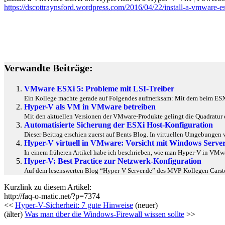
https://dscottraynsford.wordpress.com/2016/04/22/install-a-vmware-e
Verwandte Beiträge:
VMware ESXi 5: Probleme mit LSI-Treiber
Ein Kollege machte gerade auf Folgendes aufmerksam: Mit dem beim ESXi 5 
Hyper-V als VM in VMware betreiben
Mit den aktuellen Versionen der VMware-Produkte gelingt die Quadratur de
Automatisierte Sicherung der ESXi Host-Konfiguration
Dieser Beitrag erschien zuerst auf Bents Blog. In virtuellen Umgebunge
Hyper-V virtuell in VMware: Vorsicht mit Windows Server
In einem früheren Artikel habe ich beschrieben, wie man Hyper-V in VMwar
Hyper-V: Best Practice zur Netzwerk-Konfiguration
Auf dem lesenswerten Blog “Hyper-V-Server.de” des MVP-Kollegen Carsten
Kurzlink zu diesem Artikel:
http://faq-o-matic.net/?p=7374
<<
Hyper-V-Sicherheit: 7 gute Hinweise
(neuer)
(älter)
Was man über die Windows-Firewall wissen sollte
>>