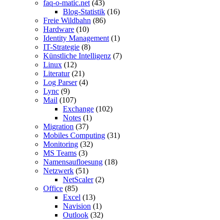
faq-o-matic.net
(43)
Blog-Statistik
(16)
Freie Wildbahn
(86)
Hardware
(10)
Identity Management
(1)
IT-Strategie
(8)
Künstliche Intelligenz
(7)
Linux
(12)
Literatur
(21)
Log Parser
(4)
Lync
(9)
Mail
(107)
Exchange
(102)
Notes
(1)
Migration
(37)
Mobiles Computing
(31)
Monitoring
(32)
MS Teams
(3)
Namensaufloesung
(18)
Netzwerk
(51)
NetScaler
(2)
Office
(85)
Excel
(13)
Navision
(1)
Outlook
(32)