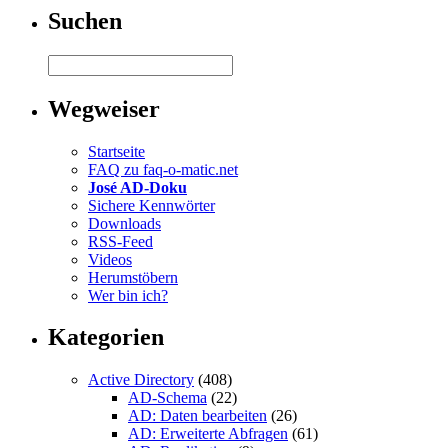
Suchen
Wegweiser
Startseite
FAQ zu faq-o-matic.net
José AD-Doku
Sichere Kennwörter
Downloads
RSS-Feed
Videos
Herumstöbern
Wer bin ich?
Kategorien
Active Directory
(408)
AD-Schema
(22)
AD: Daten bearbeiten
(26)
AD: Erweiterte Abfragen
(61)