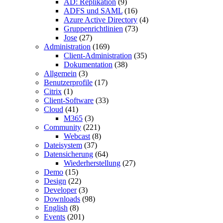
AD: Replikation
(9)
ADFS und SAML
(16)
Azure Active Directory
(4)
Gruppenrichtlinien
(73)
Jose
(27)
Administration
(169)
Client-Administration
(35)
Dokumentation
(38)
Allgemein
(3)
Benutzerprofile
(17)
Citrix
(1)
Client-Software
(33)
Cloud
(41)
M365
(3)
Community
(221)
Webcast
(8)
Dateisystem
(37)
Datensicherung
(64)
Wiederherstellung
(27)
Demo
(15)
Design
(22)
Developer
(3)
Downloads
(98)
English
(8)
Events
(201)