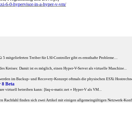
sxi-6-0-hypervisor-in-a-hyper-v-vm/
mitgelieferten Treiber für LSI-Controller gibt es ernsthafte Probleme....
s Kreises: Damit ist es möglich, einen Hyper-V-Server als virtuelle Maschine...
n werden im Backup- und Recovery-Konzept oftmals die physischen ESXi Hostrechner
 8 Beta
e virtuell betreiben kann: [faq-o-matic.net » Hyper-V als VM...
 Rachfahl finden sich zwei Artikel mit einigen allgemeingültigen Netzwerk-Konfi