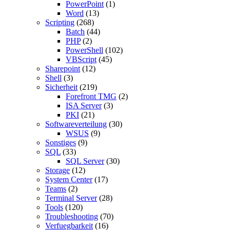
PowerPoint
(1)
Word
(13)
Scripting
(268)
Batch
(44)
PHP
(2)
PowerShell
(102)
VBScript
(45)
Sharepoint
(12)
Shell
(3)
Sicherheit
(219)
Forefront TMG
(2)
ISA Server
(3)
PKI
(21)
Softwareverteilung
(30)
WSUS
(9)
Sonstiges
(9)
SQL
(33)
SQL Server
(30)
Storage
(12)
System Center
(17)
Teams
(2)
Terminal Server
(28)
Tools
(120)
Troubleshooting
(70)
Verfuegbarkeit
(16)