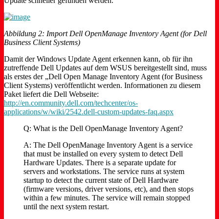
Update schneller gefunden werden.
Abbildung 2: Import Dell OpenManage Inventory Agent (for Dell
Business Client Systems)
Damit der Windows Update Agent erkennen kann, ob für ihn
zutreffende Dell Updates auf dem WSUS bereitgestellt sind, muss
als erstes der „Dell Open Manage Inventory Agent (for Business
Client Systems) veröffentlicht werden. Informationen zu diesem
Paket liefert die Dell Webseite:
http://en.community.dell.com/techcenter/os-
applications/w/wiki/2542.dell-custom-updates-faq.aspx
Q: What is the Dell OpenManage Inventory Agent?
A: The Dell OpenManage Inventory Agent is a service
that must be installed on every system to detect Dell
Hardware Updates. There is a separate update for
servers and workstations. The service runs at system
startup to detect the current state of Dell Hardware
(firmware versions, driver versions, etc), and then stops
within a few minutes. The service will remain stopped
until the next system restart.