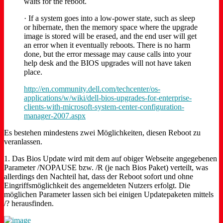
waits for the reboot.
· If a system goes into a low-power state, such as sleep
or hibernate, then the memory space where the upgrade
image is stored will be erased, and the end user will get
an error when it eventually reboots. There is no harm
done, but the error message may cause calls into your
help desk and the BIOS upgrades will not have taken
place.
http://en.community.dell.com/techcenter/os-
applications/w/wiki/dell-bios-upgrades-for-enterprise-
clients-with-microsoft-system-center-configuration-
manager-2007.aspx
Es bestehen mindestens zwei Möglichkeiten, diesen Reboot zu
veranlassen.
1. Das Bios Update wird mit dem auf obiger Webseite angegebenen
Parameter /NOPAUSE bzw. /R (je nach Bios Paket) verteilt, was
allerdings den Nachteil hat, dass der Reboot sofort und ohne
Eingriffsmöglichkeit des angemeldeten Nutzers erfolgt. Die
möglichen Parameter lassen sich bei einigen Updatepaketen mittels
/? herausfinden.