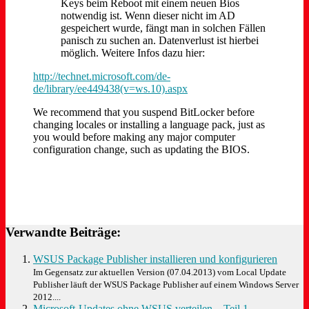
Keys beim Reboot mit einem neuen Bios
notwendig ist. Wenn dieser nicht im AD
gespeichert wurde, fängt man in solchen Fällen
panisch zu suchen an. Datenverlust ist hierbei
möglich. Weitere Infos dazu hier:
http://technet.microsoft.com/de-
de/library/ee449438(v=ws.10).aspx
We recommend that you suspend BitLocker before
changing locales or installing a language pack, just as
you would before making any major computer
configuration change, such as updating the BIOS.
Verwandte Beiträge:
WSUS Package Publisher installieren und konfigurieren
Im Gegensatz zur aktuellen Version (07.04.2013) vom Local Update
Publisher läuft der WSUS Package Publisher auf einem Windows Server
2012....
Microsoft-Updates ohne WSUS verteilen – Teil 1