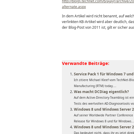
http://blogs.technet.com/b/ajayr/archive/2
alternate.aspx
In dem Artikel wird nicht benannt, auf welc
verlinkten KB-Artikel wird aber deutlich, d
der Blog-Post von 2011 ist, gilt er sicher a
Verwandte Beiträge:
Service Pack 1 für Windows 7 und 
Ich zitiere Michael Kleef vom TechNet-Bl
Manufacturing (RTM) today....
Was macht DCDiag eigentlich?
Auf dem Active-Directory-Teamblog ist ein
Tests des wertvollen AD-Diagnosetools vor
Windows 8 und Windows Server 2
Auf seiner Worldwide Partner Conference 
Release für Windows 8 und für Windows...
Windows 8 und Windows Server 20
Das bedeutet nicht, dass ihr es jetzt dir