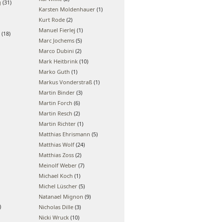
g
(31)
Karsten Moldenhauer
(1)
Kurt Rode
(2)
Manuel Fierlej
(1)
(18)
Marc Jochems
(5)
Marco Dubini
(2)
Mark Heitbrink
(10)
Marko Guth
(1)
Markus Vonderstraß
(1)
Martin Binder
(3)
Martin Forch
(6)
Martin Resch
(2)
Martin Richter
(1)
Matthias Ehrismann
(5)
Matthias Wolf
(24)
Matthias Zoss
(2)
Meinolf Weber
(7)
Michael Koch
(1)
Michel Lüscher
(5)
Natanael Mignon
(9)
)
Nicholas Dille
(3)
Nicki Wruck
(10)