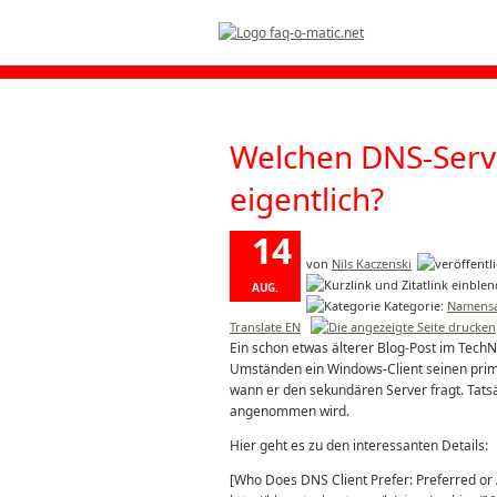
Welchen DNS-Serv
eigentlich?
14
von
Nils Kaczenski
AUG.
Kategorie:
Namensa
2013
Translate EN
Ein schon etwas älterer Blog-Post im TechN
Umständen ein Windows-Client seinen pri
wann er den sekundären Server fragt. Tatsä
angenommen wird.
Hier geht es zu den interessanten Details:
[Who Does DNS Client Prefer: Preferred or 