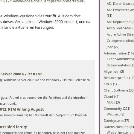
011/12/14/who-does-dns-client-prefer-preferred-or-
AD: Daten bearbe
AD: Erweiterte A
(61)
he Windows-Versionen dies zutrifft. Aus dem dort
ass dieses Verhalten seit Windows 2000 existiert, und da
AD: Replikation
(9
uch für die aktuelleren Fassungen.
ADFS und SAML
(
Azure Active Dire
Gruppenrichtlini
Jose
(27)
Administration
(169
Client-Administra
Dokumentation
(
Allgemein
(3)
Server 2008 R2 ist RTM!
Benutzerprofile
(17
og: Windows Server 2008 R2 and Windows 7 SP1 will Release to
Citrix
(1)
Client-Software
(33
Cloud
(41)
 guter Artikel erschienen, der die Funktion und die einzelnen
M365
(3)
stellt und...
Community
(221)
012: RTM Anfang August
Webcast
(8)
in Toronto (Kanada) hat Microsoft den Zeitplan zum Produkt-
Dateisystem
(37)
12 sind fertig!
Datensicherung
(64
Wiederherstellu
ekt herunterladen könnt. Es bedeutet, dass der Code nun zur