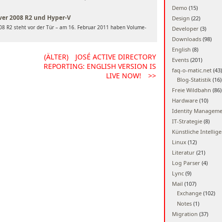
Demo
(15)
ver 2008 R2 und Hyper-V
Design
(22)
08 R2 steht vor der Tür – am 16. Februar 2011 haben Volume-
Developer
(3)
Downloads
(98)
English
(8)
(ÄLTER)
JOSÉ ACTIVE DIRECTORY
Events
(201)
REPORTING: ENGLISH VERSION IS
faq-o-matic.net
(43)
LIVE NOW!
>>
Blog-Statistik
(16)
Freie Wildbahn
(86)
Hardware
(10)
Identity Managem
IT-Strategie
(8)
Künstliche Intellig
Linux
(12)
Literatur
(21)
Log Parser
(4)
Lync
(9)
Mail
(107)
Exchange
(102)
Notes
(1)
Migration
(37)