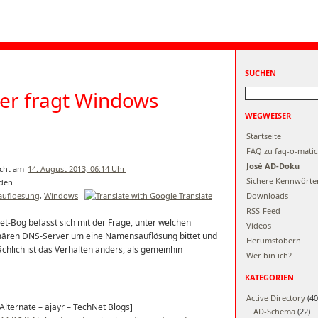
SUCHEN
er fragt Windows
WEGWEISER
Startseite
FAQ zu faq-o-matic
José AD-Doku
14. August 2013, 06:14 Uhr
Sichere Kennwörte
ufloesung
,
Windows
Downloads
RSS-Feed
et-Bog befasst sich mit der Frage, unter welchen
Videos
mären DNS-Server um eine Namensauflösung bittet und
Herumstöbern
chlich ist das Verhalten anders, als gemeinhin
Wer bin ich?
KATEGORIEN
Active Directory
(40
Alternate – ajayr – TechNet Blogs]
AD-Schema
(22)