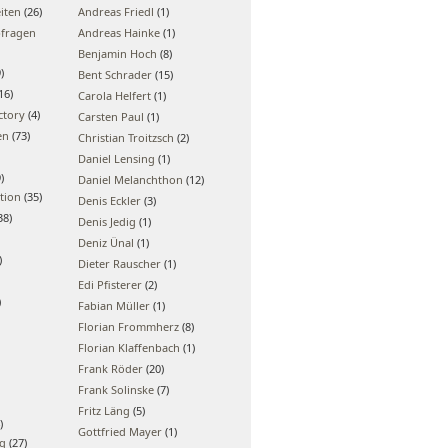
iten
(26)
Andreas Friedl
(1)
bfragen
Andreas Hainke
(1)
Benjamin Hoch
(8)
)
Bent Schrader
(15)
16)
Carola Helfert
(1)
ctory
(4)
Carsten Paul
(1)
en
(73)
Christian Troitzsch
(2)
Daniel Lensing
(1)
)
Daniel Melanchthon
(12)
tion
(35)
Denis Eckler
(3)
38)
Denis Jedig
(1)
Deniz Ünal
(1)
)
Dieter Rauscher
(1)
Edi Pfisterer
(2)
)
Fabian Müller
(1)
Florian Frommherz
(8)
Florian Klaffenbach
(1)
Frank Röder
(20)
Frank Solinske
(7)
Fritz Läng
(5)
)
Gottfried Mayer
(1)
ng
(27)