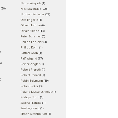
Nicole Wegrich
(1)
(30)
Nils Kaczenski
(1225)
Norbert Fehlauer
(24)
Olaf Engelke
(1)
Oliver Huhnke
(6)
Oliver Skibbe
(13)
Peter Schirmer
(6)
Philipp Föckeler
(4)
Philipp Kohn
(1)
)
Raffael Grob
(1)
Ralf Wigand
(17)
0)
Reiner Ziegler
(1)
Robert Pieroth
(4)
Robert Renard
(1)
)
Robin Beismann
(19)
Robin Dieker
(3)
Roland Messerschmidt
(1)
Rüdiger Tonn
(1)
Sascha Franzke
(1)
Sascha Joswig
(1)
Simon Altenbokum
(1)