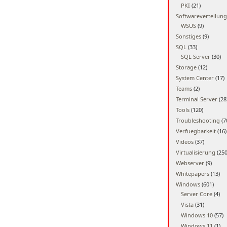
PKI
(21)
Softwareverteilung
WSUS
(9)
Sonstiges
(9)
SQL
(33)
SQL Server
(30)
Storage
(12)
System Center
(17)
Teams
(2)
Terminal Server
(28
Tools
(120)
Troubleshooting
(7
Verfuegbarkeit
(16)
Videos
(37)
Virtualisierung
(250
Webserver
(9)
Whitepapers
(13)
Windows
(601)
Server Core
(4)
Vista
(31)
Windows 10
(57)
Windows 11
(1)