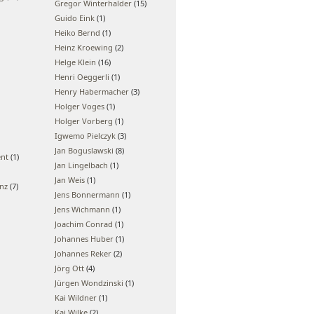
Gregor Winterhalder
(15)
Guido Eink
(1)
Heiko Bernd
(1)
Heinz Kroewing
(2)
Helge Klein
(16)
Henri Oeggerli
(1)
Henry Habermacher
(3)
Holger Voges
(1)
Holger Vorberg
(1)
Igwemo Pielczyk
(3)
Jan Boguslawski
(8)
ent
(1)
Jan Lingelbach
(1)
Jan Weis
(1)
enz
(7)
Jens Bonnermann
(1)
Jens Wichmann
(1)
Joachim Conrad
(1)
Johannes Huber
(1)
Johannes Reker
(2)
Jörg Ott
(4)
Jürgen Wondzinski
(1)
Kai Wildner
(1)
Kai Wilke
(2)