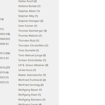
Stefan Knoll
(2)
Stefanie Bolzek
(1)
Stephan Meier
(1)
Stephan Mey
(1)
14)
Stephan Roesgen
(2)
Sven Fischer
(1)
11)
Thomas Steinberger
(3)
2003
(18)
Thomas Wallutis
(1)
2008
(51)
Thorsten Butz
(1)
2008 R2
Thorsten Christoffers
(1)
Timo Dumelle
(1)
2012
(56)
Timo-Manuel Junge
(5)
2012 R2
Torben Schönfelder
(1)
Ulf B. Simon-Weidner
(3)
2016
(27)
Ulrike Kunz
(1)
2019
(4)
Walter Steinsdorfer
(7)
2022
(1)
Winfried Purkhardt
(2)
2025
(1)
Winfried Sonntag
(2)
Wolfgang Bauer
(1)
Wolfgang Elsen
(1)
Wolfgang Reimann
(1)
Wolfgang Sauer
(4)