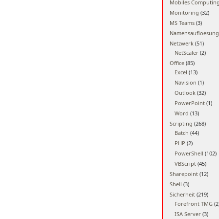
Mobiles Computin
Monitoring
(32)
MS Teams
(3)
Namensaufloesung
Netzwerk
(51)
NetScaler
(2)
Office
(85)
Excel
(13)
Navision
(1)
Outlook
(32)
PowerPoint
(1)
Word
(13)
Scripting
(268)
Batch
(44)
PHP
(2)
PowerShell
(102)
VBScript
(45)
Sharepoint
(12)
Shell
(3)
Sicherheit
(219)
Forefront TMG
(2
ISA Server
(3)