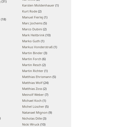
g
(31)
Karsten Moldenhauer
(1)
Kurt Rode
(2)
Manuel Fierlej
(1)
(18)
Marc Jochems
(5)
Marco Dubini
(2)
Mark Heitbrink
(10)
Marko Guth
(1)
Markus Vonderstraß
(1)
Martin Binder
(3)
Martin Forch
(6)
Martin Resch
(2)
Martin Richter
(1)
Matthias Ehrismann
(5)
Matthias Wolf
(24)
Matthias Zoss
(2)
Meinolf Weber
(7)
Michael Koch
(1)
Michel Lüscher
(5)
Natanael Mignon
(9)
)
Nicholas Dille
(3)
Nicki Wruck
(10)