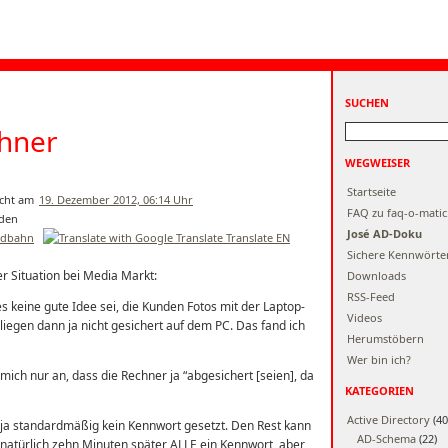
SUCHEN
chner
WEGWEISER
Startseite
19. Dezember 2012, 06:14 Uhr
FAQ zu faq-o-matic
José AD-Doku
ildbahn
Translate EN
Sichere Kennwörte
er Situation bei Media Markt:
Downloads
RSS-Feed
es keine gute Idee sei, die Kunden Fotos mit der Laptop-
Videos
iegen dann ja nicht gesichert auf dem PC. Das fand ich
Herumstöbern
Wer bin ich?
mich nur an, dass die Rechner ja “abgesichert [seien], da
KATEGORIEN
Active Directory
(40
st ja standardmäßig kein Kennwort gesetzt. Den Rest kann
AD-Schema
(22)
natürlich zehn Minuten später ALLE ein Kennwort, aber