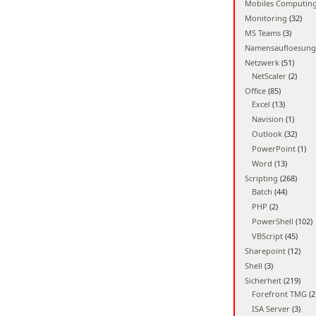
Mobiles Computin
Monitoring
(32)
MS Teams
(3)
Namensaufloesung
Netzwerk
(51)
NetScaler
(2)
Office
(85)
Excel
(13)
Navision
(1)
Outlook
(32)
PowerPoint
(1)
Word
(13)
Scripting
(268)
Batch
(44)
PHP
(2)
PowerShell
(102)
VBScript
(45)
Sharepoint
(12)
Shell
(3)
Sicherheit
(219)
Forefront TMG
(2
ISA Server
(3)