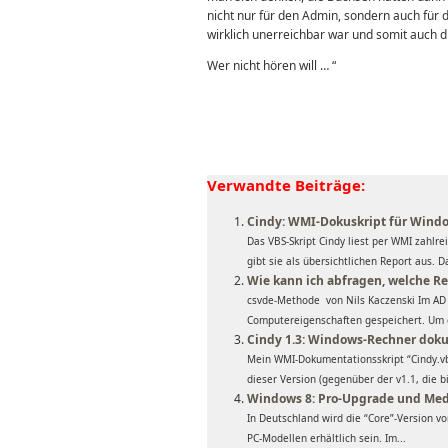
nicht nur für den Admin, sondern auch für
wirklich unerreichbar war und somit auch
Wer nicht hören will … “
Verwandte Beiträge:
Cindy: WMI-Dokuskript für Wind
Das VBS-Skript Cindy liest per WMI zahl
gibt sie als übersichtlichen Report aus. Da
Wie kann ich abfragen, welche R
csvde-Methode von Nils Kaczenski Im AD 
Computereigenschaften gespeichert. Um e
Cindy 1.3: Windows-Rechner dok
Mein WMI-Dokumentationsskript “Cindy.vbs
dieser Version (gegenüber der v1.1, die bi
Windows 8: Pro-Upgrade und Med
In Deutschland wird die “Core”-Version vo
PC-Modellen erhältlich sein. Im...