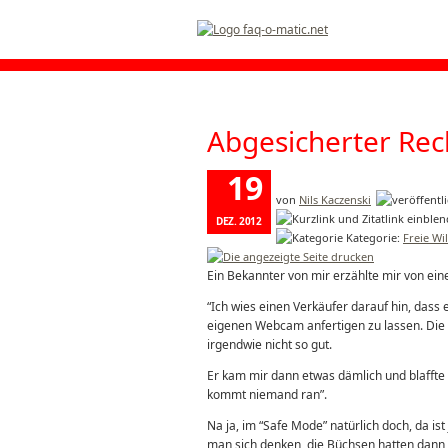
Abgesicherter Re
19
von
Nils Kaczenski
DEZ. 2012
Kategorie:
Freie W
Ein Bekannter von mir erzählte mir von ein
“Ich wies einen Verkäufer darauf hin, dass 
eigenen Webcam anfertigen zu lassen. Die l
irgendwie nicht so gut.
Er kam mir dann etwas dämlich und blaffte 
kommt niemand ran”.
Na ja, im “Safe Mode” natürlich doch, da i
man sich denken, die Büchsen hatten dann 