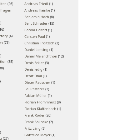
iten
(26)
Andreas Friedl
(1)
bfragen
Andreas Hainke
(1)
Benjamin Hoch
(8)
)
Bent Schrader
(15)
16)
Carola Helfert
(1)
ctory
(4)
Carsten Paul
(1)
en
(73)
Christian Troitzsch
(2)
Daniel Lensing
(1)
)
Daniel Melanchthon
(12)
tion
(35)
Denis Eckler
(3)
38)
Denis Jedig
(1)
Deniz Ünal
(1)
)
Dieter Rauscher
(1)
Edi Pfisterer
(2)
)
Fabian Müller
(1)
Florian Frommherz
(8)
Florian Klaffenbach
(1)
Frank Röder
(20)
Frank Solinske
(7)
Fritz Läng
(5)
)
Gottfried Mayer
(1)
ng
(27)