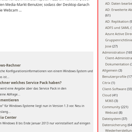
AD: Daten bearbe
 den Media-Markt-Benutzer, sodass der Desktop danach
AD: Erweiterte A
 die Webcam …
(61)
AD: Replikation
(9
ADFS und SAML
(
Azure Active Dire
Gruppenrichtlini
Jose
(27)
Administration
(169
Client-Administra
Dokumentation
(
ows-Rechner
Allgemein
(3)
reiche Konfigurationsinformationen von einem Windows-System und
Benutzerprofile
(17
s ist...
echner welches Service Pack haben?
Citrix
(1)
wird eine Angabe über das Service Pack in den
Client-Software
(33
ine Abfrage...
Cloud
(41)
umentieren
M365
(3)
” für Windows-Systeme liegt nun in Version 1.3 vor. Neu in
Community
(221)
slang...
Webcast
(8)
ia Center
Dateisystem
(37)
n Windows 8 bis Ende Januar 2013 nur vorinstalliert auf einigen
Datensicherung
(64
Wiederherstellu