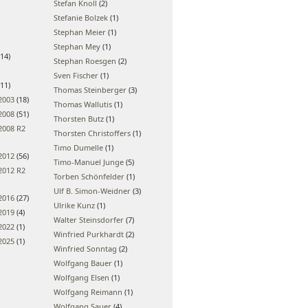
Stefan Knoll
(2)
Stefanie Bolzek
(1)
Stephan Meier
(1)
Stephan Mey
(1)
14)
Stephan Roesgen
(2)
Sven Fischer
(1)
11)
Thomas Steinberger
(3)
2003
(18)
Thomas Wallutis
(1)
2008
(51)
Thorsten Butz
(1)
2008 R2
Thorsten Christoffers
(1)
Timo Dumelle
(1)
2012
(56)
Timo-Manuel Junge
(5)
2012 R2
Torben Schönfelder
(1)
Ulf B. Simon-Weidner
(3)
2016
(27)
Ulrike Kunz
(1)
2019
(4)
Walter Steinsdorfer
(7)
2022
(1)
Winfried Purkhardt
(2)
2025
(1)
Winfried Sonntag
(2)
Wolfgang Bauer
(1)
Wolfgang Elsen
(1)
Wolfgang Reimann
(1)
Wolfgang Sauer
(4)