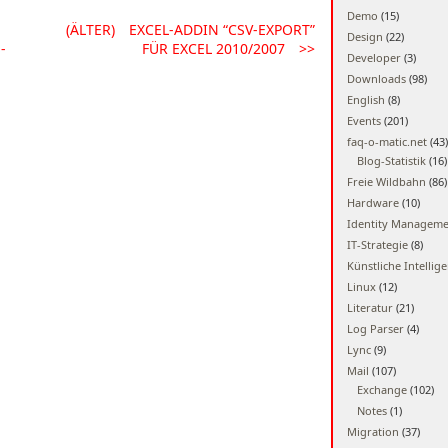
Demo
(15)
(ÄLTER)
EXCEL-ADDIN “CSV-EXPORT”
Design
(22)
-
FÜR EXCEL 2010/2007
>>
Developer
(3)
Downloads
(98)
English
(8)
Events
(201)
faq-o-matic.net
(43)
Blog-Statistik
(16)
Freie Wildbahn
(86)
Hardware
(10)
Identity Managem
IT-Strategie
(8)
Künstliche Intellig
Linux
(12)
Literatur
(21)
Log Parser
(4)
Lync
(9)
Mail
(107)
Exchange
(102)
Notes
(1)
Migration
(37)