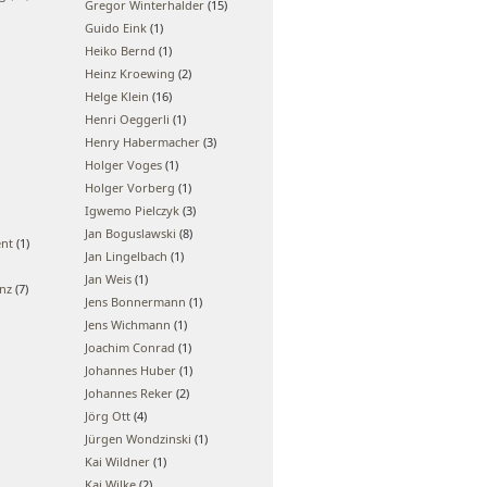
Gregor Winterhalder
(15)
Guido Eink
(1)
Heiko Bernd
(1)
Heinz Kroewing
(2)
Helge Klein
(16)
Henri Oeggerli
(1)
Henry Habermacher
(3)
Holger Voges
(1)
Holger Vorberg
(1)
Igwemo Pielczyk
(3)
Jan Boguslawski
(8)
ent
(1)
Jan Lingelbach
(1)
Jan Weis
(1)
enz
(7)
Jens Bonnermann
(1)
Jens Wichmann
(1)
Joachim Conrad
(1)
Johannes Huber
(1)
Johannes Reker
(2)
Jörg Ott
(4)
Jürgen Wondzinski
(1)
Kai Wildner
(1)
Kai Wilke
(2)