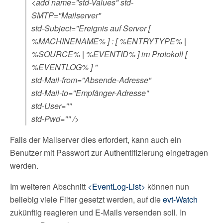
<add name="std-Values" std-
SMTP="
Mailserver
"
std-Subject="Ereignis auf Server [
%MACHINENAME% ] : [ %ENTRYTYPE% |
%SOURCE% | %EVENTID% ] im Protokoll [
%EVENTLOG% ] "
std-Mail-from="
Absende-Adresse
"
std-Mail-to="
Empfänger-Adresse
"
std-User=""
std-Pwd="" />
Falls der Mailserver dies erfordert, kann auch ein
Benutzer mit Passwort zur Authentifizierung eingetragen
werden.
Im weiteren Abschnitt
<EventLog-List>
können nun
beliebig viele Filter gesetzt werden, auf die
evt-Watch
zukünftig reagieren und E-Mails versenden soll. In