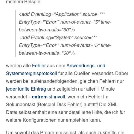
meinem Beispiel
<add EventLog="Application" source="*"
EntryType="’Error’" num-of-events="5" time-
between-two-mails="60" />
<add EventLog="System" source="*"
EntryType="’Error’" num-of-events="5" time-
between-two-mails="60" />
werden alle
Fehler
aus dem
Anwendungs- und
Systemereignisprotokoll
für alle Quellen versendet. Dabei
werden bei aufeinanderfolgenden, gleichen Fehlern nur
jeder fünfte Eintrag
und zeitgleich nur aller 1 Minute
versendet –
extrem
sinnvoll
, wenn ein Fehler im
Sekundentakt (Beispiel Disk-Fehler) auftritt! Die XML-
Datei selbst enthält eine sehr detaillierte Hilfe, die ich für
weitere Konfigurationen nur empfehlen kann.
Um sowohl das Programm selbst, als auch zukünftig die