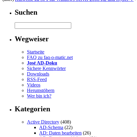
Suchen
Wegweiser
Startseite
FAQ zu faq-o-matic.net
José AD-Doku
Sichere Kennwörter
Downloads
RSS-Feed
Videos
Herumstöbern
Wer bin ich?
Kategorien
Active Directory
(408)
AD-Schema
(22)
AD: Daten bearbeiten
(26)