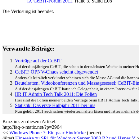
iX CeBIT-Forum 2011
, Halle 3, Stand E08
Die Verlosung ist beendet.
Verwandte Beiträge:
Vorträge auf der CeBIT
Auf der diesjährigen CeBIT, die schon in der nächsten Woche in meiner Heim
CeBIT: ÖPNV-Chaos scheint abgewendet
Anders als kürzlich verkündet scheinen sich die Messe AG und die hannov
Beutelratten, Videokonferenzen und Massagesessel: CeBIT-Ei
Auf der diesjährigen CeBIT hatte ich Gelegenheit, in einem Interview für 
IIR IT Admin Tech Talk 2011: Die Folien
Hier sind die Folien meiner beiden Vorträge beim IIR IT Admin Tech Talk 
Statistik: Das erste Halbjahr 2011 bei uns
Nun gehört 2011 auch schon wieder zum alten Eisen und ist zu mehr als de
Kurzlink zu diesem Artikel:
http://faq-o-matic.net/?p=2964
<<
Windows Phone 7: Ein paar Eindrücke
(neuer)
(älter)
Hinweise zu SP1 für Windows Server 2008 R2 und Hyper-V
>