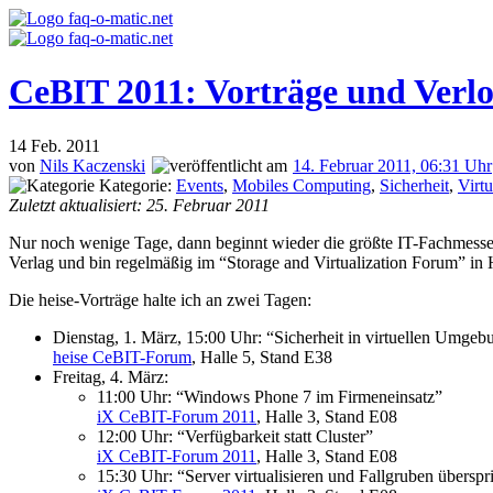
CeBIT 2011: Vorträge und Verl
14
Feb. 2011
von
Nils Kaczenski
14. Februar 2011, 06:31 Uhr
Kategorie:
Events
,
Mobiles Computing
,
Sicherheit
,
Virtu
Zuletzt aktualisiert: 25. Februar 2011
Nur noch wenige Tage, dann beginnt wieder die größte IT-Fachmesse der
Verlag und bin regelmäßig im “Storage and Virtualization Forum” in H
Die heise-Vorträge halte ich an zwei Tagen:
Dienstag, 1. März, 15:00 Uhr: “Sicherheit in virtuellen Umge
heise CeBIT-Forum
, Halle 5, Stand E38
Freitag, 4. März:
11:00 Uhr: “Windows Phone 7 im Firmeneinsatz”
iX CeBIT-Forum 2011
, Halle 3, Stand E08
12:00 Uhr: “Verfügbarkeit statt Cluster”
iX CeBIT-Forum 2011
, Halle 3, Stand E08
15:30 Uhr: “Server virtualisieren und Fallgruben übersp