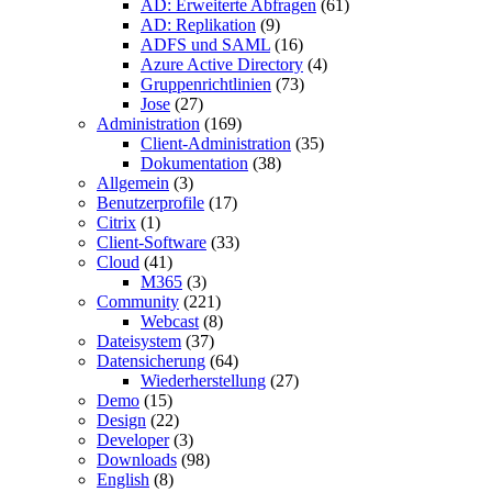
AD: Erweiterte Abfragen
(61)
AD: Replikation
(9)
ADFS und SAML
(16)
Azure Active Directory
(4)
Gruppenrichtlinien
(73)
Jose
(27)
Administration
(169)
Client-Administration
(35)
Dokumentation
(38)
Allgemein
(3)
Benutzerprofile
(17)
Citrix
(1)
Client-Software
(33)
Cloud
(41)
M365
(3)
Community
(221)
Webcast
(8)
Dateisystem
(37)
Datensicherung
(64)
Wiederherstellung
(27)
Demo
(15)
Design
(22)
Developer
(3)
Downloads
(98)
English
(8)