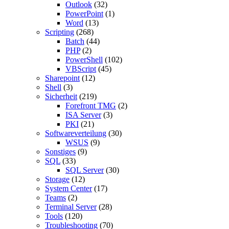
Outlook
(32)
PowerPoint
(1)
Word
(13)
Scripting
(268)
Batch
(44)
PHP
(2)
PowerShell
(102)
VBScript
(45)
Sharepoint
(12)
Shell
(3)
Sicherheit
(219)
Forefront TMG
(2)
ISA Server
(3)
PKI
(21)
Softwareverteilung
(30)
WSUS
(9)
Sonstiges
(9)
SQL
(33)
SQL Server
(30)
Storage
(12)
System Center
(17)
Teams
(2)
Terminal Server
(28)
Tools
(120)
Troubleshooting
(70)