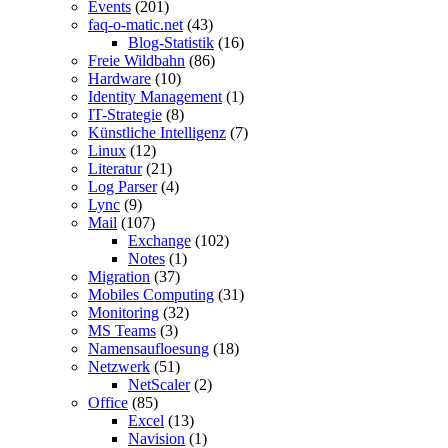
Events
(201)
faq-o-matic.net
(43)
Blog-Statistik
(16)
Freie Wildbahn
(86)
Hardware
(10)
Identity Management
(1)
IT-Strategie
(8)
Künstliche Intelligenz
(7)
Linux
(12)
Literatur
(21)
Log Parser
(4)
Lync
(9)
Mail
(107)
Exchange
(102)
Notes
(1)
Migration
(37)
Mobiles Computing
(31)
Monitoring
(32)
MS Teams
(3)
Namensaufloesung
(18)
Netzwerk
(51)
NetScaler
(2)
Office
(85)
Excel
(13)
Navision
(1)