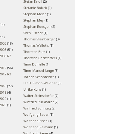
Stefan Knoll
(2)
Stefanie Bolzek
(1)
Stephan Meier
(1)
Stephan Mey
(1)
14)
Stephan Roesgen
(2)
Sven Fischer
(1)
11)
Thomas Steinberger
(3)
2003
(18)
Thomas Wallutis
(1)
2008
(51)
Thorsten Butz
(1)
2008 R2
Thorsten Christoffers
(1)
Timo Dumelle
(1)
2012
(56)
Timo-Manuel Junge
(5)
2012 R2
Torben Schönfelder
(1)
Ulf B. Simon-Weidner
(3)
2016
(27)
Ulrike Kunz
(1)
2019
(4)
Walter Steinsdorfer
(7)
2022
(1)
Winfried Purkhardt
(2)
2025
(1)
Winfried Sonntag
(2)
Wolfgang Bauer
(1)
Wolfgang Elsen
(1)
Wolfgang Reimann
(1)
Wolfgang Sauer
(4)