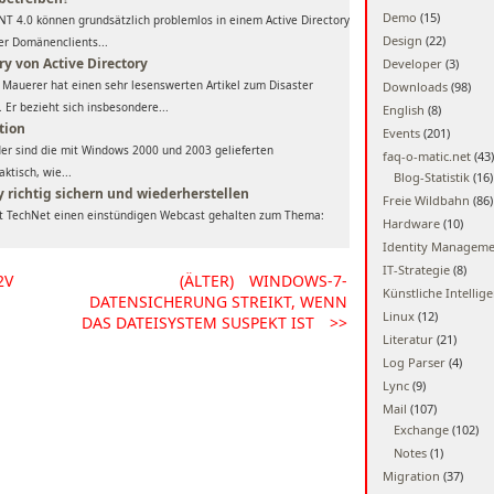
Demo
(15)
NT 4.0 können grundsätzlich problemlos in einem Active Directory
Design
(22)
er Domänenclients...
y von Active Directory
Developer
(3)
 Mauerer hat einen sehr lesenswerten Artikel zum Disaster
Downloads
(98)
 Er bezieht sich insbesondere...
English
(8)
tion
Events
(201)
eider sind die mit Windows 2000 und 2003 gelieferten
faq-o-matic.net
(43)
tisch, wie...
Blog-Statistik
(16)
y richtig sichern und wiederherstellen
Freie Wildbahn
(86)
oft TechNet einen einstündigen Webcast gehalten zum Thema:
Hardware
(10)
Identity Managem
IT-Strategie
(8)
2V
(ÄLTER)
WINDOWS-7-
Künstliche Intellig
DATENSICHERUNG STREIKT, WENN
Linux
(12)
DAS DATEISYSTEM SUSPEKT IST
>>
Literatur
(21)
Log Parser
(4)
Lync
(9)
Mail
(107)
Exchange
(102)
Notes
(1)
Migration
(37)