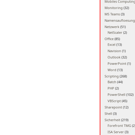
Mobiles Computin
Monitoring
(32)
MS Teams
(3)
Namensaufloesung
Netzwerk
(51)
NetScaler
(2)
Office
(85)
Excel
(13)
Navision
(1)
Outlook
(32)
PowerPoint
(1)
Word
(13)
Scripting
(268)
Batch
(44)
PHP
(2)
PowerShell
(102)
VBScript
(45)
Sharepoint
(12)
Shell
(3)
Sicherheit
(219)
Forefront TMG
(2
ISA Server
(3)