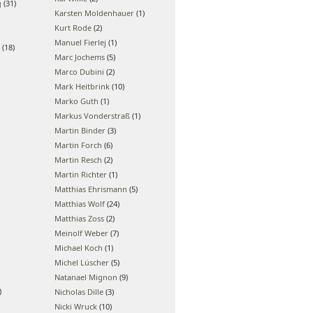
g
(31)
Karsten Moldenhauer
(1)
Kurt Rode
(2)
Manuel Fierlej
(1)
(18)
Marc Jochems
(5)
Marco Dubini
(2)
Mark Heitbrink
(10)
Marko Guth
(1)
Markus Vonderstraß
(1)
Martin Binder
(3)
Martin Forch
(6)
Martin Resch
(2)
Martin Richter
(1)
Matthias Ehrismann
(5)
Matthias Wolf
(24)
Matthias Zoss
(2)
Meinolf Weber
(7)
Michael Koch
(1)
Michel Lüscher
(5)
Natanael Mignon
(9)
)
Nicholas Dille
(3)
Nicki Wruck
(10)