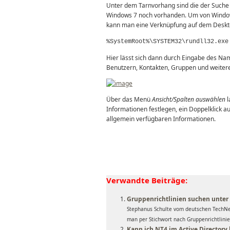
Unter dem Tarnvorhang sind die der Such
Windows 7 noch vorhanden. Um von Windows
kann man eine Verknüpfung auf dem Deskto
%SystemRoot%\SYSTEM32\rundll32.exe
Hier lässt sich dann durch Eingabe des Na
Benutzern, Kontakten, Gruppen und weitere
Über das Menü
Ansicht/Spalten auswählen
l
Informationen festlegen, ein Doppelklick a
allgemein verfügbaren Informationen.
Verwandte Beiträge:
Gruppenrichtlinien suchen unte
Stephanus Schulte vom deutschen TechNet
man per Stichwort nach Gruppenrichtlinien
Kann ich NT4 im Active Directory