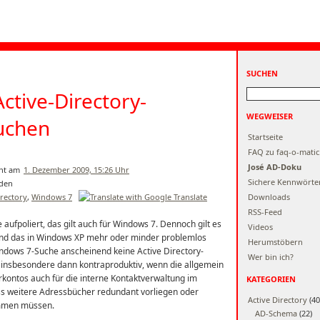
SUCHEN
ctive-Directory-
WEGWEISER
uchen
Startseite
FAQ zu faq-o-matic
José AD-Doku
1. Dezember 2009, 15:26 Uhr
Sichere Kennwörte
irectory
,
Windows 7
Downloads
RSS-Feed
aufpoliert, das gilt auch für Windows 7. Dennoch gilt es
Videos
rend das in Windows XP mehr oder minder problemlos
Herumstöbern
Windows 7-Suche anscheinend keine Active Directory-
Wer bin ich?
 insbesondere dann kontraproduktiv, wenn die allgemein
kontos auch für die interne Kontaktverwaltung im
KATEGORIEN
 weitere Adressbücher redundant vorliegen oder
Active Directory
(40
mmen müssen.
AD-Schema
(22)