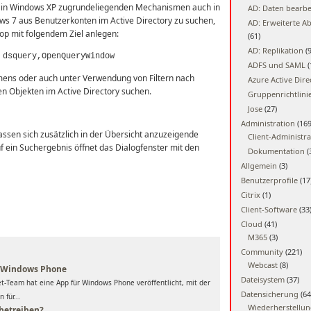
e in Windows XP zugrundeliegenden Mechanismen auch in
AD: Daten bearbe
 7 aus Benutzerkonten im Active Directory zu suchen,
AD: Erweiterte A
p mit folgendem Ziel anlegen:
(61)
AD: Replikation
(9
 dsquery,OpenQueryWindow
ADFS und SAML
(
mens oder auch unter Verwendung von Filtern nach
Azure Active Dire
n Objekten im Active Directory suchen.
Gruppenrichtlini
Jose
(27)
Administration
(169
assen sich zusätzlich in der Übersicht anzuzeigende
Client-Administra
uf ein Suchergebnis öffnet das Dialogfenster mit den
Dokumentation
(
Allgemein
(3)
Benutzerprofile
(17
Citrix
(1)
Client-Software
(33
Cloud
(41)
M365
(3)
Community
(221)
Webcast
(8)
r Windows Phone
Dateisystem
(37)
-Team hat eine App für Windows Phone veröffentlicht, mit der
Datensicherung
(64
 für...
Wiederherstellu
 betreiben?