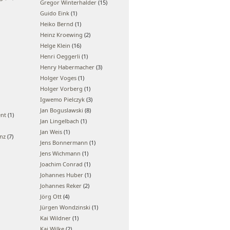
Gregor Winterhalder
(15)
Guido Eink
(1)
Heiko Bernd
(1)
Heinz Kroewing
(2)
Helge Klein
(16)
Henri Oeggerli
(1)
Henry Habermacher
(3)
Holger Voges
(1)
Holger Vorberg
(1)
Igwemo Pielczyk
(3)
Jan Boguslawski
(8)
ent
(1)
Jan Lingelbach
(1)
Jan Weis
(1)
enz
(7)
Jens Bonnermann
(1)
Jens Wichmann
(1)
Joachim Conrad
(1)
Johannes Huber
(1)
Johannes Reker
(2)
Jörg Ott
(4)
Jürgen Wondzinski
(1)
Kai Wildner
(1)
Kai Wilke
(2)