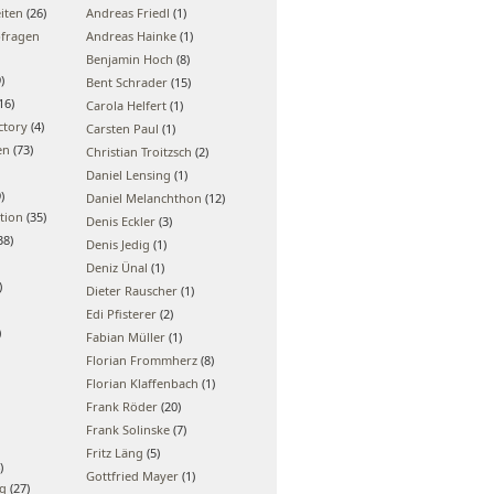
iten
(26)
Andreas Friedl
(1)
bfragen
Andreas Hainke
(1)
Benjamin Hoch
(8)
)
Bent Schrader
(15)
16)
Carola Helfert
(1)
ctory
(4)
Carsten Paul
(1)
en
(73)
Christian Troitzsch
(2)
Daniel Lensing
(1)
)
Daniel Melanchthon
(12)
tion
(35)
Denis Eckler
(3)
38)
Denis Jedig
(1)
Deniz Ünal
(1)
)
Dieter Rauscher
(1)
Edi Pfisterer
(2)
)
Fabian Müller
(1)
Florian Frommherz
(8)
Florian Klaffenbach
(1)
Frank Röder
(20)
Frank Solinske
(7)
Fritz Läng
(5)
)
Gottfried Mayer
(1)
ng
(27)