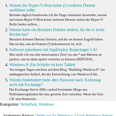
Warum der Hyper-V-Host keine (!) weiteren Dienste
ausführen sollte
Beinahe täglich beantworte ich die Frage erstaunter Anwender, warum
auf einem Hyper-V-Host keine weiteren Dienste neben der Hyper-V-
Rolle laufen sollten....
Warum kann ein Benutzer Dateien ändern, für die er keine
Rechte hat?
Benutzer können Dateien löschen, auf die sie keinen Zugriff haben.
Das ist das, was als Feature (!) dokumentiert ist, sich...
Software paketieren mit AppDeploy Repackager 1.02
Hier stelle ich ein sehr interessantes Tool vor, um *.msi-Dateien zu
packen, um sie dann später verteilen zu können (MDT2010,...
Windows 8: Ein Schiefer ist kein Tablett
Vor einigen Tagen erschien auf dem Blog “Building Windows 8” ein
umfangreicher Artikel, der die Entwicklung von Windows 8 für...
Warum funktioniert mein altes Passwort nach Änderung
noch mit Exchange?
Der Exchange Server 200x cached bestimmte Dinge aus
Performancegründen für eine gewisse Zeit zwischen. Wenn der User
z.B. sein Kennwort...
Kategorien:
Sicherheit
,
Windows
Vorheriger Beitrag
Webcast Zu Windows 7 Und Windows Server