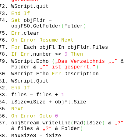
WScript.
quit
End
If
Set
objFldr =
objFSO.
GetFolder
(
Folder
)
Err
.
clear
On
Error
Resume
Next
For
Each objFl In objFldr.
Files
If
Err
.
number
<>
0
Then
WScript.
Echo
(
„Das Verzeichnis „
„“
&
Folder &
„“
“ ist gesperrt.“
)
WScript.
Echo
Err
.
Description
WScript.
Quit
End
If
files = files +
1
iSize=iSize + objFl.
Size
Next
On
Error
Goto
0
objStream.
writeline
(
Pad
(
iSize
)
&
„?“
& files &
„?“
& Folder
)
MaxSizeS = iSize