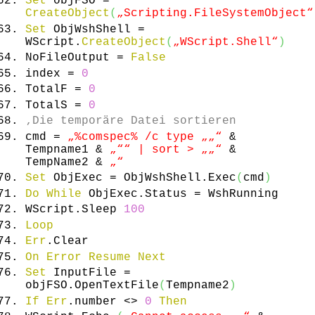
Set
objFSO =
CreateObject
(
„Scripting.FileSystemObject“
Set
ObjWshShell =
WScript.
CreateObject
(
„WScript.Shell“
)
NoFileOutput =
False
index =
0
TotalF =
0
TotalS =
0
‚Die temporäre Datei sortieren
cmd =
„%comspec% /c type „
„“
&
Tempname1 &
„“
“ | sort > „
„“
&
TempName2 &
„“
Set
ObjExec = ObjWshShell.
Exec
(
cmd
)
Do
While
ObjExec.
Status
= WshRunning
WScript.
Sleep
100
Loop
Err
.
Clear
On
Error
Resume
Next
Set
InputFile =
objFSO.
OpenTextFile
(
Tempname2
)
If
Err
.
number
<>
0
Then