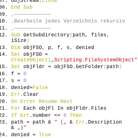
objStream.
Close
End
Sub
‚————————————
‚Bearbeite jedes Verzeichnis rekursiv
‚————————————
Sub
GetSubdirectory
(
path, files,
iSize
)
Dim
objFSO, p, f, s, denied
Set
objFSO =
CreateObject
(
„Scripting.FileSystemObject“
Set
objFldr = objFSO.
GetFolder
(
path
)
f =
0
s =
0
denied=
False
Err
.
Clear
On
Error
Resume
Next
For
Each objFl In objFldr.
Files
If
Err
.
number
<>
0
Then
path = path &
“ („
&
Err
.
Description
&
„)“
denied =
True