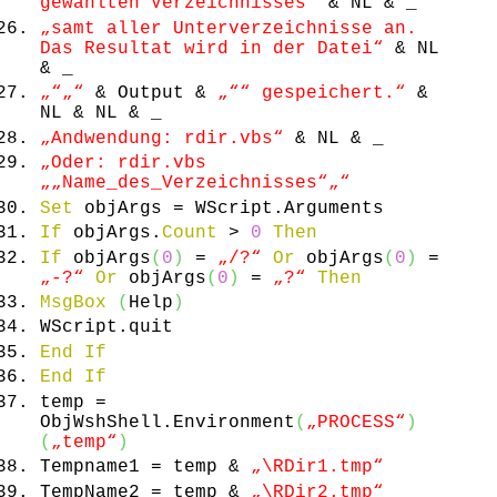
gewählten Verzeichnisses“
& NL & _
„samt aller Unterverzeichnisse an.
Das Resultat wird in der Datei“
& NL
& _
„“
„“
& Output &
„“
“ gespeichert.“
&
NL & NL & _
„Andwendung: rdir.vbs“
& NL & _
„Oder: rdir.vbs
„
„Name_des_Verzeichnisses“
„“
Set
objArgs = WScript.
Arguments
If
objArgs.
Count
>
0
Then
If
objArgs
(
0
)
=
„/?“
Or
objArgs
(
0
)
=
„-?“
Or
objArgs
(
0
)
=
„?“
Then
MsgBox
(
Help
)
WScript.
quit
End
If
End
If
temp =
ObjWshShell.
Environment
(
„PROCESS“
)
(
„temp“
)
Tempname1 = temp &
„\RDir1.tmp“
TempName2 = temp &
„\RDir2.tmp“