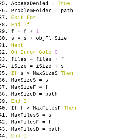
AccessDenied =
True
ProblemFolder = path
Exit
For
End
If
f = f +
1
s = s + objFl.
Size
Next
On
Error
Goto
0
files = files + f
iSize = iSize + s
If
s > MaxSizeS
Then
MaxSizeS = s
MaxSizeF = f
MaxSizeD = path
End
If
If f > MaxFilesF
Then
MaxFilesS = s
MaxFilesF = f
MaxFilesD = path
End
If