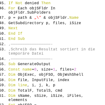
If
Not
denied
Then
For
Each objSFldr In
objFldr.
SubFolders
p = path &
„\“
& objSFldr.
Name
GetSubdirectory p, files, iSize
Next
End
If
End
Sub
‚—————————————————-
‚Schreib das Resultat sortiert in die
temporäre Datei
‚—————————————————-
Sub
GenerateOutput
Const
name
=
0
, size=
1
, files=
2
Dim
ObjExec, objFSO, ObjWshShell
Dim
file, InputFile, index
Dim
line
, i, j, k, p
Dim
TotalF, TotalS, cmd
Dim
sName, sSize, iSize, iFiles,
elements