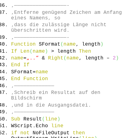
‚—————————————————-
‚Entferne genügend Zeichen am Anfang
eines Namens, so
‚dass die zulässige Länge nicht
überschritten wird.
‚—————————————————-
Function
SFormat
(
name
, length
)
If
Len
(
name
)
> length
Then
name
=
„..“
&
Right
(
name
, length –
2
)
End
If
SFormat=
name
End
Function
‚—————————————
‚Schreib ein Resultat auf den
Bildschirm
‚und in die Ausgangsdatei.
‚—————————————
Sub
Result
(
line
)
WScript.
Echo
line
if
not
NoFileOutput
then