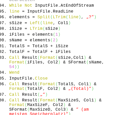
bearbeiten
While
Not
InputFile.
AtEndOfStream
line
= InputFile.
ReadLine
elements =
Split
(
LTrim
(
line
)
,
„?“
)
sSize =
Left
(
line
, Col1
)
iSize =
LTrim
(
sSize
)
iFiles = elements
(
1
)
sName = elements
(
2
)
TotalS = TotalS + iSize
TotalF = TotalF + iFiles
Call
Result
(
Format
(
sSize,Col1
)
&
Format
(
iFiles, Col2
)
& SFormat
(
sName,
54
)
)
Wend
InputFile.
Close
Call
Result
(
Format
(
TotalS, Col1
)
&
Format
(
TotalF, Col2
)
&
„(Total)“
)
Call
Result
(
„“
)
Call
Result
(
Format
(
MaxSizeS, Col1
)
&
Format
(
MaxSizeF, Col2
)
&
SFormat
(
MaxSizeD, Col3
)
&
“ (am
meisten Speicherplatz)“
)