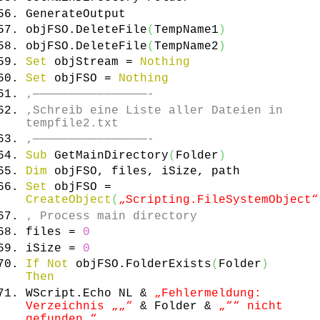
GenerateOutput
objFSO.
DeleteFile
(
TempName1
)
objFSO.
DeleteFile
(
TempName2
)
Set
objStream =
Nothing
Set
objFSO =
Nothing
‚————————————————-
‚Schreib eine Liste aller Dateien in
tempfile2.txt
‚————————————————-
Sub
GetMainDirectory
(
Folder
)
Dim
objFSO, files, iSize, path
Set
objFSO =
CreateObject
(
„Scripting.FileSystemObject“
‚ Process main directory
files =
0
iSize =
0
If
Not
objFSO.
FolderExists
(
Folder
)
Then
WScript.
Echo
NL &
„Fehlermeldung:
Verzeichnis „
„“
& Folder &
„“
“ nicht
gefunden.“