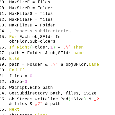
MaxSizeF = files
MaxSizeD = Folder
MaxFilesS = files
MaxFilesF = files
MaxFilesD = Folder
‚ Process subdirectories
For
Each objSFldr In
objFldr.
SubFolders
If
Right
(
Folder,
1
)
=
„\“
Then
path = Folder & objSFldr.
name
Else
path = Folder &
„\“
& objSFldr.
Name
End
If
files =
0
iSize=
0
WScript.
Echo
path
GetSubdirectory path, files, iSize
objStream.
writeline
Pad
(
iSize
)
&
„?“
& files &
„?“
& path
Next