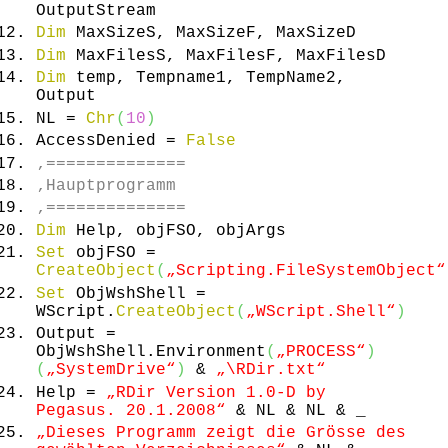
OutputStream
Dim
MaxSizeS, MaxSizeF, MaxSizeD
Dim
MaxFilesS, MaxFilesF, MaxFilesD
Dim
temp, Tempname1, TempName2,
Output
NL =
Chr
(
10
)
AccessDenied =
False
‚==============
‚Hauptprogramm
‚==============
Dim
Help, objFSO, objArgs
Set
objFSO =
CreateObject
(
„Scripting.FileSystemObject“
Set
ObjWshShell =
WScript.
CreateObject
(
„WScript.Shell“
)
Output =
ObjWshShell.
Environment
(
„PROCESS“
)
(
„SystemDrive“
)
&
„\RDir.txt“
Help =
„RDir Version 1.0-D by
Pegasus. 20.1.2008“
& NL & NL & _
„Dieses Programm zeigt die Grösse des