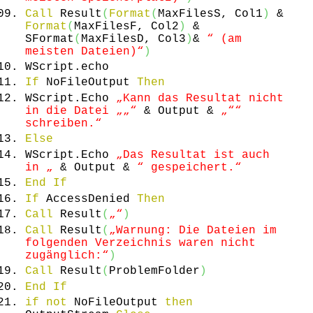
Call
Result
(
Format
(
MaxFilesS, Col1
)
&
Format
(
MaxFilesF, Col2
)
&
SFormat
(
MaxFilesD, Col3
)
&
“ (am
meisten Dateien)“
)
WScript.
echo
If
NoFileOutput
Then
WScript.
Echo
„Kann das Resultat nicht
in die Datei „
„“
& Output &
„“
“
schreiben.“
Else
WScript.
Echo
„Das Resultat ist auch
in „
& Output &
“ gespeichert.“
End
If
If
AccessDenied
Then
Call
Result
(
„“
)
Call
Result
(
„Warnung: Die Dateien im
folgenden Verzeichnis waren nicht
zugänglich:“
)
Call
Result
(
ProblemFolder
)
End
If
if
not
NoFileOutput
then