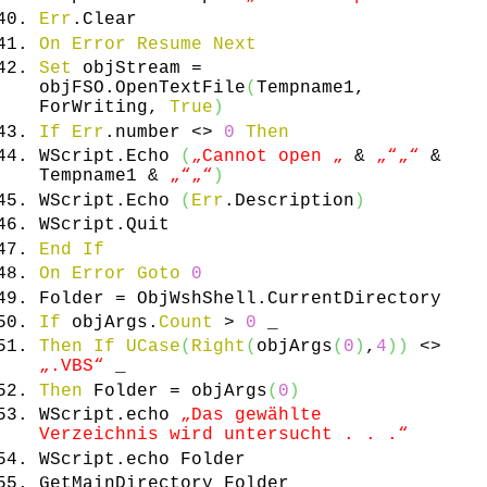
Err
.
Clear
On
Error
Resume
Next
Set
objStream =
objFSO.
OpenTextFile
(
Tempname1,
ForWriting,
True
)
If
Err
.
number
<>
0
Then
WScript.
Echo
(
„Cannot open „
&
„“
„“
&
Tempname1 &
„“
„“
)
WScript.
Echo
(
Err
.
Description
)
WScript.
Quit
End
If
On
Error
Goto
0
Folder = ObjWshShell.
CurrentDirectory
If
objArgs.
Count
>
0
_
Then
If
UCase
(
Right
(
objArgs
(
0
)
,
4
)
)
<>
„.VBS“
_
Then
Folder = objArgs
(
0
)
WScript.
echo
„Das gewählte
Verzeichnis wird untersucht . . .“
WScript.
echo
Folder
GetMainDirectory Folder