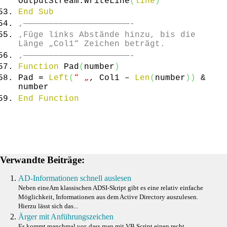
OutputStream.
WriteLine
(
line
)
End
Sub
‚—————————————————————-
‚Füge links Abstände hinzu, bis die
Länge „Col1“ Zeichen beträgt.
‚—————————————————————-
Function
Pad
(
number
)
Pad =
Left
(
“ „
, Col1 –
Len
(
number
)
)
&
number
End
Function
Verwandte Beiträge:
AD-Informationen schnell auslesen
Neben eineAm klassischen ADSI-Skript gibt es eine relativ einfache
Möglichkeit, Informationen aus dem Active Directory auszulesen.
Hierzu lässt sich das...
Ärger mit Anführungszeichen
Es kommt manchmal vor, dass man mit VB Script einen recht