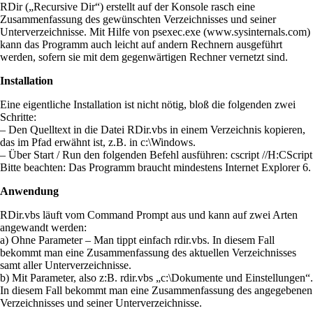
RDir („Recursive Dir“) erstellt auf der Konsole rasch eine
Zusammenfassung des gewünschten Verzeichnisses und seiner
Unterverzeichnisse. Mit Hilfe von psexec.exe (www.sysinternals.com)
kann das Programm auch leicht auf andern Rechnern ausgeführt
werden, sofern sie mit dem gegenwärtigen Rechner vernetzt sind.
Installation
Eine eigentliche Installation ist nicht nötig, bloß die folgenden zwei
Schritte:
– Den Quelltext in die Datei RDir.vbs in einem Verzeichnis kopieren,
das im Pfad erwähnt ist, z.B. in c:\Windows.
– Über Start / Run den folgenden Befehl ausführen: cscript //H:CScript
Bitte beachten: Das Programm braucht mindestens Internet Explorer 6.
Anwendung
RDir.vbs läuft vom Command Prompt aus und kann auf zwei Arten
angewandt werden:
a) Ohne Parameter – Man tippt einfach rdir.vbs. In diesem Fall
bekommt man eine Zusammenfassung des aktuellen Verzeichnisses
samt aller Unterverzeichnisse.
b) Mit Parameter, also z:B. rdir.vbs „c:\Dokumente und Einstellungen“.
In diesem Fall bekommt man eine Zusammenfassung des angegebenen
Verzeichnisses und seiner Unterverzeichnisse.