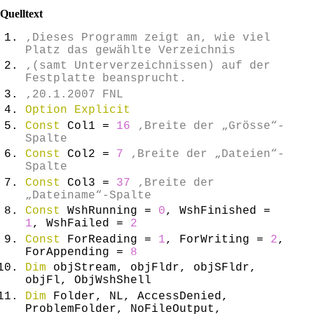
Quelltext
‚Dieses Programm zeigt an, wie viel
Platz das gewählte Verzeichnis
‚(samt Unterverzeichnissen) auf der
Festplatte beansprucht.
‚20.1.2007 FNL
Option
Explicit
Const
Col1 =
16
‚Breite der „Grösse“-
Spalte
Const
Col2 =
7
‚Breite der „Dateien“-
Spalte
Const
Col3 =
37
‚Breite der
„Dateiname“-Spalte
Const
WshRunning =
0
, WshFinished =
1
, WshFailed =
2
Const
ForReading =
1
, ForWriting =
2
,
ForAppending =
8
Dim
objStream, objFldr, objSFldr,
objFl, ObjWshShell
Dim
Folder, NL, AccessDenied,
ProblemFolder, NoFileOutput,