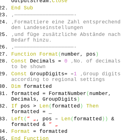
OutputStream.
Close
End
Sub
‚———————————————————-
‚Formattiere eine Zahl entsprechend
den Landeseinstellungen
‚und füge zusätzliche Abstände nach
Bedarf hinzu.
‚———————————————————-
Function
Format
(
number, pos
)
Const
Decimals =
0
‚No. of decimals
to be shown
Const
GroupDigits= –
1
‚Group digits
according to regional settings
Dim
formatted
formatted = FormatNumber
(
number,
Decimals, GroupDigits
)
If
pos >
Len
(
formatted
)
Then
formatted = _
Left
(
“ „
, pos –
Len
(
formatted
)
)
&
formatted &
“ „
Format
= formatted
End
Function