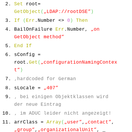
Set
root=
GetObject
(
„LDAP://rootDSE“
)
If
(
Err
.
Number
<>
0
)
Then
BailOnFailure
Err
.
Number
,
„on
GetObject method“
End
If
sConfig =
root.
Get
(
„configurationNamingContex
t“
)
‚hardcoded for German
sLocale =
„407“
‚ bei einigen Objektklassen wird
der neue Eintrag
‚ im ADUC leider nicht angezeigt!
arrClass =
Array
(
„user“
,
„contact“
,
„group“
,
„organizationalUnit“
, _