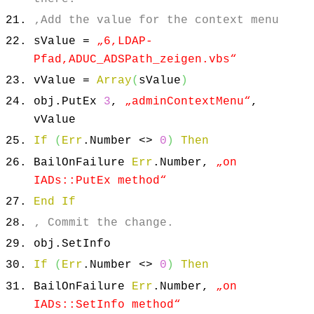
‚Add the value for the context menu
sValue =
„6,LDAP-
Pfad,ADUC_ADSPath_zeigen.vbs“
vValue =
Array
(
sValue
)
obj.
PutEx
3
,
„adminContextMenu“
,
vValue
If
(
Err
.
Number
<>
0
)
Then
BailOnFailure
Err
.
Number
,
„on
IADs::PutEx method“
End
If
‚ Commit the change.
obj.
SetInfo
If
(
Err
.
Number
<>
0
)
Then
BailOnFailure
Err
.
Number
,
„on
IADs::SetInfo method“