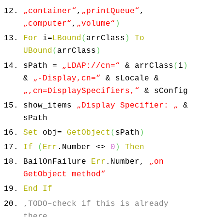
„container“
,
„printQueue“
,
„computer“
,
„volume“
)
For
i=
LBound
(
arrClass
)
To
UBound
(
arrClass
)
sPath =
„LDAP://cn=“
& arrClass
(
i
)
&
„-Display,cn=“
& sLocale &
„,cn=DisplaySpecifiers,“
& sConfig
show_items
„Display Specifier: „
&
sPath
Set
obj=
GetObject
(
sPath
)
If
(
Err
.
Number
<>
0
)
Then
BailOnFailure
Err
.
Number
,
„on
GetObject method“
End
If
‚TODO–check if this is already
there.