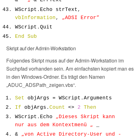
&
“ „
& ErrText
WScript.
Echo
strText,
vbInformation
,
„ADSI Error“
WScript.
Quit
End
Sub
Skript auf der Admin-Workstation
Folgendes Skript muss auf der Admin-Workstation im
Suchpfad vorhanden sein. Am einfachsten kopiert man es
in den Windows-Ordner. Es trägt den Namen
„ADUC_ADSPath_zeigen.vbs“.
Set
objArgs = WScript.
Arguments
If
objArgs.
Count
<>
2
Then
WScript.
Echo
„Dieses Skript kann
nur aus dem Kontextmenü „
_
&
„von Active Directory-User und -