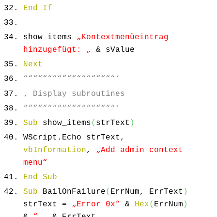
End
If
show_items
„Kontextmenüeintrag
hinzugefügt: „
& sValue
Next
“““““““““““““““““““‘
‚ Display subroutines
“““““““““““““““““““‘
Sub
show_items
(
strText
)
WScript.
Echo
strText,
vbInformation
,
„Add admin context
menu“
End
Sub
Sub
BailOnFailure
(
ErrNum, ErrText
)
strText =
„Error 0x“
&
Hex
(
ErrNum
)