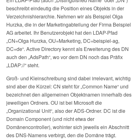
Ein LDAP-Pfad (auch „Distinguished Name“ oder „DN“)
beschreibt eindeutig die Position eines Objekts in der
Verzeichnishierarchie. Nehmen wir als Beispiel Olga
Hurzka, die in der Marketingabteilung der Firma Beispiel
AG arbeitet. Ihr Benutzerobjekt hat den LDAP-Pfad
„CN=Olga Hurzka, OU=Marketing, DC=beispiel-ag,
DC=de“. Active Directory kennt als Erweiterung des DN
auch den „AdsPath“, wo vor dem DN noch das Präfix
„LDAP://“ steht.
Groß- und Kleinschreibung sind dabei irrelevant, wichtig
sind aber die Kürzel: CN steht für „Common Name“ und
bezeichnet den allgemeinen Objektnamen innerhalb des
jeweiligen Ordners. OU ist bei Microsoft die
„Organizational Unit“, also der ADS-Ordner. DC ist die
Domain Component (und nicht etwa der
Domänencontroller), wohinter sich jeweils ein Abschnitt
des DNS-Namens verbirgt, den die Domäne trägt.