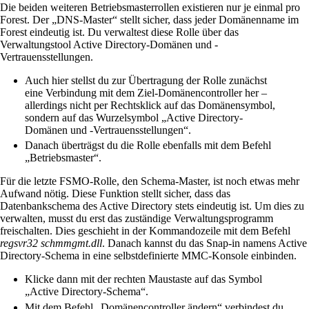
Die beiden weiteren Betriebsmasterrollen existieren nur je einmal pro
Forest. Der „DNS-Master“ stellt sicher, dass jeder Domänenname im
Forest eindeutig ist. Du verwaltest diese Rolle über das
Verwaltungstool Active Directory-Domänen und -
Vertrauensstellungen.
Auch hier stellst du zur Übertragung der Rolle zunächst
eine Verbindung mit dem Ziel-Domänencontroller her –
allerdings nicht per Rechtsklick auf das Domänensymbol,
sondern auf das Wurzelsymbol „Active Directory-
Domänen und -Vertrauensstellungen“.
Danach überträgst du die Rolle ebenfalls mit dem Befehl
„Betriebsmaster“.
Für die letzte FSMO-Rolle, den Schema-Master, ist noch etwas mehr
Aufwand nötig. Diese Funktion stellt sicher, dass das
Datenbankschema des Active Directory stets eindeutig ist. Um dies zu
verwalten, musst du erst das zuständige Verwaltungsprogramm
freischalten. Dies geschieht in der Kommandozeile mit dem Befehl
regsvr32 schmmgmt.dll
. Danach kannst du das Snap-in namens Active
Directory-Schema in eine selbstdefinierte MMC-Konsole einbinden.
Klicke dann mit der rechten Maustaste auf das Symbol
„Active Directory-Schema“.
Mit dem Befehl „Domänencontroller ändern“ verbindest du