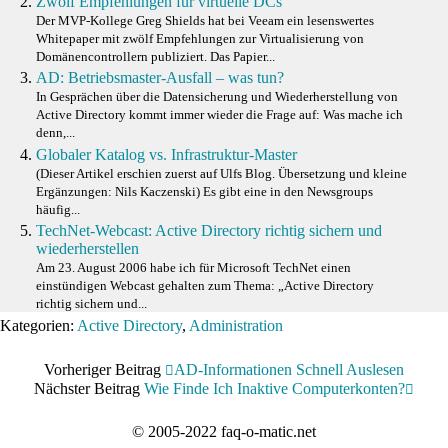
Zwölf Empfehlungen für virtuelle DCs
Der MVP-Kollege Greg Shields hat bei Veeam ein lesenswertes
Whitepaper mit zwölf Empfehlungen zur Virtualisierung von
Domänencontrollern publiziert. Das Papier...
AD: Betriebsmaster-Ausfall – was tun?
In Gesprächen über die Datensicherung und Wiederherstellung von
Active Directory kommt immer wieder die Frage auf: Was mache ich
denn,...
Globaler Katalog vs. Infrastruktur-Master
(Dieser Artikel erschien zuerst auf Ulfs Blog. Übersetzung und kleine
Ergänzungen: Nils Kaczenski) Es gibt eine in den Newsgroups
häufig...
TechNet-Webcast: Active Directory richtig sichern und
wiederherstellen
Am 23. August 2006 habe ich für Microsoft TechNet einen
einstündigen Webcast gehalten zum Thema: „Active Directory
richtig sichern und...
Kategorien:
Active Directory
,
Administration
Vorheriger Beitrag
AD-Informationen Schnell Auslesen
Nächster Beitrag
Wie Finde Ich Inaktive Computerkonten?
© 2005-2022 faq-o-matic.net