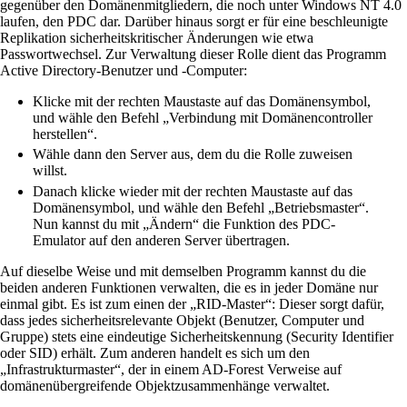
gegenüber den Domänenmitgliedern, die noch unter Windows NT 4.0
laufen, den PDC dar. Darüber hinaus sorgt er für eine beschleunigte
Replikation sicherheitskritischer Änderungen wie etwa
Passwortwechsel. Zur Verwaltung dieser Rolle dient das Programm
Active Directory-Benutzer und -Computer:
Klicke mit der rechten Maustaste auf das Domänensymbol,
und wähle den Befehl „Verbindung mit Domänencontroller
herstellen“.
Wähle dann den Server aus, dem du die Rolle zuweisen
willst.
Danach klicke wieder mit der rechten Maustaste auf das
Domänensymbol, und wähle den Befehl „Betriebsmaster“.
Nun kannst du mit „Ändern“ die Funktion des PDC-
Emulator auf den anderen Server übertragen.
Auf dieselbe Weise und mit demselben Programm kannst du die
beiden anderen Funktionen verwalten, die es in jeder Domäne nur
einmal gibt. Es ist zum einen der „RID-Master“: Dieser sorgt dafür,
dass jedes sicherheitsrelevante Objekt (Benutzer, Computer und
Gruppe) stets eine eindeutige Sicherheitskennung (Security Identifier
oder SID) erhält. Zum anderen handelt es sich um den
„Infrastrukturmaster“, der in einem AD-Forest Verweise auf
domänenübergreifende Objektzusammenhänge verwaltet.