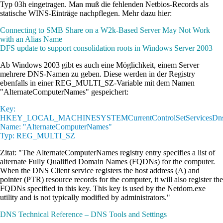
Typ 03h eingetragen. Man muß die fehlenden Netbios-Records als
statische WINS-Einträge nachpflegen. Mehr dazu hier:
Connecting to SMB Share on a W2k-Based Server May Not Work
with an Alias Name
DFS update to support consolidation roots in Windows Server 2003
Ab Windows 2003 gibt es auch eine Möglichkeit, einem Server
mehrere DNS-Namen zu geben. Diese werden in der Registry
ebenfalls in einer REG_MULTI_SZ-Variable mit dem Namen
"AlternateComputerNames" gespeichert:
Key:
HKEY_LOCAL_MACHINESYSTEMCurrentControlSetServicesDnsc
Name: "AlternateComputerNames"
Typ: REG_MULTI_SZ
Zitat: "The AlternateComputerNames registry entry specifies a list of
alternate Fully Qualified Domain Names (FQDNs) for the computer.
When the DNS Client service registers the host address (A) and
pointer (PTR) resource records for the computer, it will also register the
FQDNs specified in this key. This key is used by the Netdom.exe
utility and is not typically modified by administrators."
DNS Technical Reference – DNS Tools and Settings