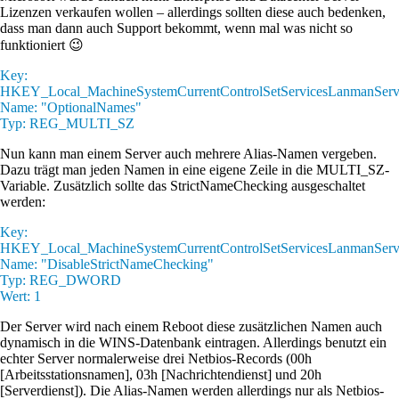
Lizenzen verkaufen wollen – allerdings sollten diese auch bedenken,
dass man dann auch Support bekommt, wenn mal was nicht so
funktioniert 😉
Key:
HKEY_Local_MachineSystemCurrentControlSetServicesLanmanServe
Name: "OptionalNames"
Typ: REG_MULTI_SZ
Nun kann man einem Server auch mehrere Alias-Namen vergeben.
Dazu trägt man jeden Namen in eine eigene Zeile in die MULTI_SZ-
Variable. Zusätzlich sollte das StrictNameChecking ausgeschaltet
werden:
Key:
HKEY_Local_MachineSystemCurrentControlSetServicesLanmanServe
Name: "DisableStrictNameChecking"
Typ: REG_DWORD
Wert: 1
Der Server wird nach einem Reboot diese zusätzlichen Namen auch
dynamisch in die WINS-Datenbank eintragen. Allerdings benutzt ein
echter Server normalerweise drei Netbios-Records (00h
[Arbeitsstationsnamen], 03h [Nachrichtendienst] und 20h
[Serverdienst]). Die Alias-Namen werden allerdings nur als Netbios-