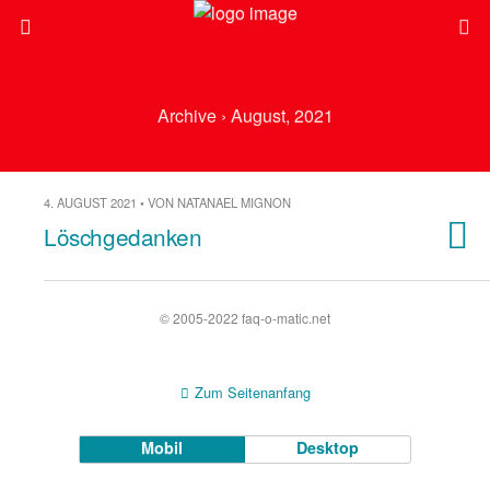
Archive › August, 2021
4. AUGUST 2021 • VON NATANAEL MIGNON
Löschgedanken
© 2005-2022 faq-o-matic.net
Zum Seitenanfang
Mobil
Desktop