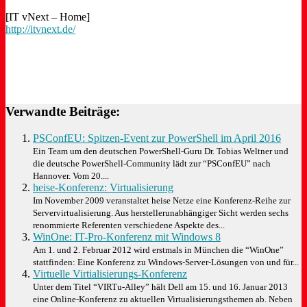
[IT vNext – Home]
http://itvnext.de/
Verwandte Beiträge:
PSConfEU: Spitzen-Event zur PowerShell im April 2016
Ein Team um den deutschen PowerShell-Guru Dr. Tobias Weltner und
die deutsche PowerShell-Community lädt zur “PSConfEU” nach
Hannover. Vom 20....
heise-Konferenz: Virtualisierung
Im November 2009 veranstaltet heise Netze eine Konferenz-Reihe zur
Servervirtualisierung. Aus herstellerunabhängiger Sicht werden sechs
renommierte Referenten verschiedene Aspekte des...
WinOne: IT-Pro-Konferenz mit Windows 8
Am 1. und 2. Februar 2012 wird erstmals in München die “WinOne”
stattfinden: Eine Konferenz zu Windows-Server-Lösungen von und für...
Virtuelle Virtialisierungs-Konferenz
Unter dem Titel “VIRTu-Alley” hält Dell am 15. und 16. Januar 2013
eine Online-Konferenz zu aktuellen Virtualisierungsthemen ab. Neben