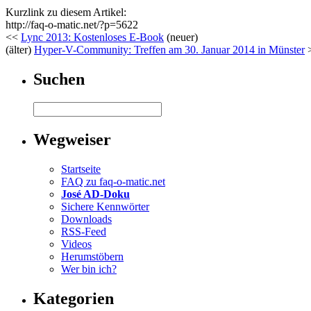
Kurzlink zu diesem Artikel:
http://faq-o-matic.net/?p=5622
<<
Lync 2013: Kostenloses E-Book
(neuer)
(älter)
Hyper-V-Community: Treffen am 30. Januar 2014 in Münster
Suchen
Wegweiser
Startseite
FAQ zu faq-o-matic.net
José AD-Doku
Sichere Kennwörter
Downloads
RSS-Feed
Videos
Herumstöbern
Wer bin ich?
Kategorien