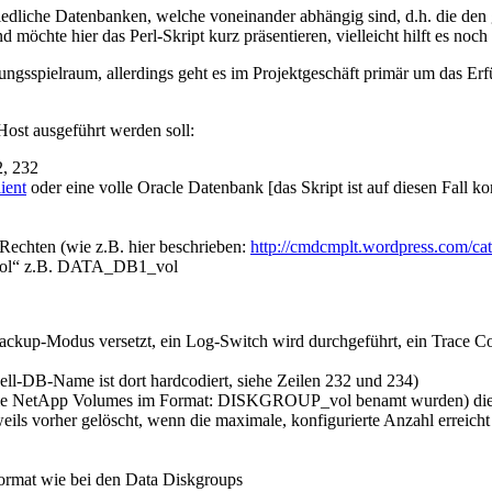
hiedliche Datenbanken, welche voneinander abhängig sind, d.h. die de
möchte hier das Perl-Skript kurz präsentieren, vielleicht hilft es noc
ungsspielraum, allerdings geht es im Projektgeschäft primär um das Erf
Host ausgeführt werden soll:
2, 232
ient
oder eine volle Oracle Datenbank [das Skript ist auf diesen Fall kon
echten (wie z.B. hier beschrieben:
http://cmdcmplt.wordpress.com/cat
vol“ z.B. DATA_DB1_vol
ckup-Modus versetzt, ein Log-Switch wird durchgeführt, ein Trace Cont
ell-DB-Name ist dort hardcodiert, siehe Zeilen 232 und 234)
 die NetApp Volumes im Format: DISKGROUP_vol benamt wurden) die
eils vorher gelöscht, wenn die maximale, konfigurierte Anzahl erreich
Format wie bei den Data Diskgroups