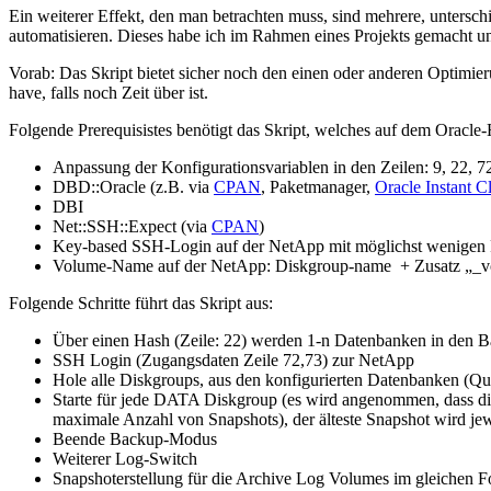
Ein weiterer Effekt, den man betrachten muss, sind mehrere, untersc
automatisieren. Dieses habe ich im Rahmen eines Projekts gemacht und 
Vorab: Das Skript bietet sicher noch den einen oder anderen Optimier
have, falls noch Zeit über ist.
Folgende Prerequisistes benötigt das Skript, welches auf dem Oracle-
Anpassung der Konfigurationsvariablen in den Zeilen: 9, 22, 7
DBD::Oracle (z.B. via
CPAN
, Paketmanager,
Oracle Instant Cl
DBI
Net::SSH::Expect (via
CPAN
)
Key-based SSH-Login auf der NetApp mit möglichst wenigen R
Volume-Name auf der NetApp: Diskgroup-name + Zusatz „_
Folgende Schritte führt das Skript aus:
Über einen Hash (Zeile: 22) werden 1-n Datenbanken in den Ba
SSH Login (Zugangsdaten Zeile 72,73) zur NetApp
Hole alle Diskgroups, aus den konfigurierten Datenbanken (Qu
Starte für jede DATA Diskgroup (es wird angenommen, dass
maximale Anzahl von Snapshots), der älteste Snapshot wird jew
Beende Backup-Modus
Weiterer Log-Switch
Snapshoterstellung für die Archive Log Volumes im gleichen 