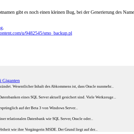
hotnamen gibt es noch einen kleinen Bug, bei der Generierung des Name
og
.
rcontent.com/u/9482545/smo_backup.pl
i Giganten
kündet. Wesentlicher Inhalt des Abkommens ist, dass Oracle nunmehr...
atenbanken eines SQL Server aktuell gesichert sind. Viele Werkzeuge...
ursprünglich auf der Beta 3 von Windows Server...
iner relationalen Datenbank wie SQL Server, Oracle oder...
btheit wie ihre Vorgängerin MSDE. Der Grund liegt auf der...