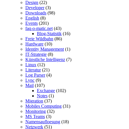
Design
(22)
Developer
(3)
Downloads
(98)
English
(8)
Events
(201)
faq-o-matic.net
(43)
Blog-Statistik
(16)
Freie Wildbahn
(86)
Hardware
(10)
Identity Management
(1)
IT-Strategie
(8)
Künstliche Intelligenz
(7)
Linux
(12)
Literatur
(21)
Log Parser
(4)
Lync
(9)
Mail
(107)
Exchange
(102)
Notes
(1)
Migration
(37)
Mobiles Computing
(31)
Monitoring
(32)
MS Teams
(3)
Namensaufloesung
(18)
Netzwerk
(51)