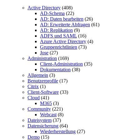
Active Directory
(408)
AD-Schema
(22)
AD: Daten bearbeiten
(26)
AD: Erweiterte Abfragen
(61)
AD: Replikation
(9)
ADFS und SAML
(16)
Azure Active Directory
(4)
Gruppenrichtlinien
(73)
Jose
(27)
Administration
(169)
Client-Administration
(35)
Dokumentation
(38)
Allgemein
(3)
Benutzerprofile
(17)
Citrix
(1)
Client-Software
(33)
Cloud
(41)
M365
(3)
Community
(221)
Webcast
(8)
Dateisystem
(37)
Datensicherung
(64)
Wiederherstellung
(27)
Demo
(15)