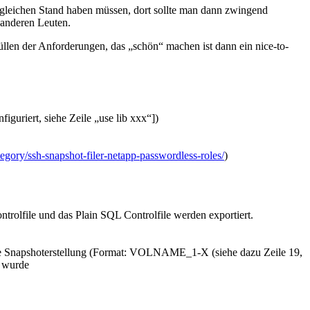
n gleichen Stand haben müssen, dort sollte man dann zwingend
h anderen Leuten.
üllen der Anforderungen, das „schön“ machen ist dann ein nice-to-
figuriert, siehe Zeile „use lib xxx“])
egory/ssh-snapshot-filer-netapp-passwordless-roles/
)
rolfile und das Plain SQL Controlfile werden exportiert.
 Snapshoterstellung (Format: VOLNAME_1-X (siehe dazu Zeile 19,
t wurde