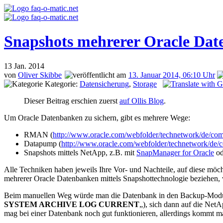
Snapshots mehrerer Oracle Dat
13
Jan. 2014
von
Oliver Skibbe
13. Januar 2014, 06:10 Uhr
Kategorie:
Datensicherung
,
Storage
Dieser Beitrag erschien zuerst
auf Ollis Blog
.
Um Oracle Datenbanken zu sichern, gibt es mehrere Wege:
RMAN (
http://www.oracle.com/webfolder/technetwork/de/co
Datapump (
http://www.oracle.com/webfolder/technetwork/de/
Snapshots mittels NetApp, z.B. mit
SnapManager for Oracle
od
Alle Techniken haben jeweils Ihre Vor- und Nachteile, auf diese möc
mehrerer Oracle Datenbanken mittels Snapshottechnologie beziehen
Beim manuellen Weg würde man die Datenbank in den Backup-Modus (z
SYSTEM ARCHIVE LOG CURRENT
„), sich dann auf die Net
mag bei einer Datenbank noch gut funktionieren, allerdings kommt man 