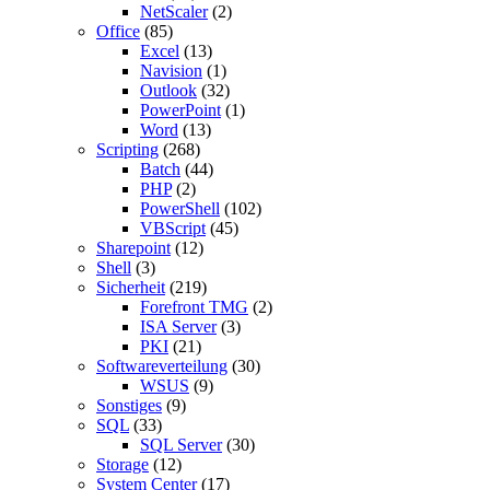
NetScaler
(2)
Office
(85)
Excel
(13)
Navision
(1)
Outlook
(32)
PowerPoint
(1)
Word
(13)
Scripting
(268)
Batch
(44)
PHP
(2)
PowerShell
(102)
VBScript
(45)
Sharepoint
(12)
Shell
(3)
Sicherheit
(219)
Forefront TMG
(2)
ISA Server
(3)
PKI
(21)
Softwareverteilung
(30)
WSUS
(9)
Sonstiges
(9)
SQL
(33)
SQL Server
(30)
Storage
(12)
System Center
(17)